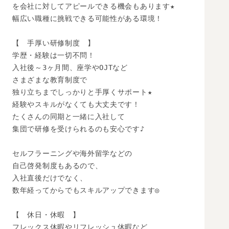
を会社に対してアピールできる機会もあります★

幅広い職種に挑戦できる可能性がある環境！

【　手厚い研修制度　】

学歴・経験は一切不問！

入社後～3ヶ月間、座学やOJTなど

さまざまな教育制度で

独り立ちまでしっかりと手厚くサポート★

経験やスキルがなくても大丈夫です！

たくさんの同期と一緒に入社して

集団で研修を受けられるのも安心です♪

セルフラーニングや海外留学などの

自己啓発制度もあるので、

入社直後だけでなく、

数年経ってからでもスキルアップできます◎

【　休日・休暇　】

フレックス休暇やリフレッシュ休暇など
