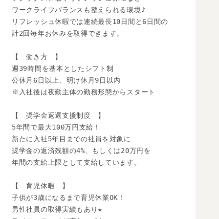
ワークライフバランスも整えられる環境♪

リフレッシュ休暇では連続最長10日間と6日間の

計2回毎年お休みを取得できます。

【　働き方　】

週39時間を基本としたシフト制

公休月6日以上、明け休月9日以内

※入社後は夜勤主体の勤務形態からスタート

【　奨学金返還支援制度　】

5年間で最大100万円支給！

新たに入社5年目までの社員を対象に

奨学金の返済残額の4%、もしくは20万円を

年間の支給上限として支給しています。

【　育児休暇　】

子供が3歳になるまで育児休業OK！

男性社員の取得実績もあり★
