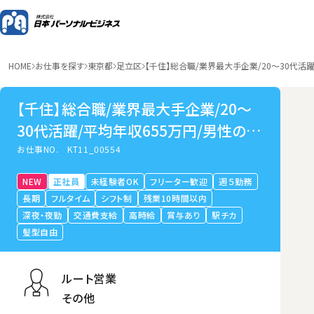
HOME
お仕事を探す
東京都
足立区
【千住】総合職/業界最大手企業/20～30代活
【千住】総合職/業界最大手企業/20～
30代活躍/平均年収655万円/男性の育
休取得可
お仕事NO.
KT11_00554
NEW
正社員
未経験者OK
フリーター歓迎
週５勤務
長期
フルタイム
シフト制
残業10時間以内
深夜・夜勤
交通費支給
高時給
賞与あり
駅チカ
髪型自由
ルート営業
その他