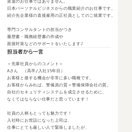
派遣のお仕事ではありません。

日本パーソナルビジネスからの職業紹介のお仕事です。

紹介先企業様の直接雇用の正社員としてのご就業です。

専門コンサルタントの担当がつき

履歴書・職務経歴書の作成や

面接対策などのサポートをいたします♪
担当者から一言
＜先輩社員からのコメント＞

Aさん　（高卒/入社15年目）

お客様と接する機会が非常に多い職種です。

お客様からみれば、警備員の質＝警備保障会社の質。

自社のセキュリティシステムを成立させるために、

なくてはならない仕事だと思っています！

社員の人柄もとっても魅力です！

入社時にお世話になった上司は、

仕事にとても厳しい人で緊張しましたが、
