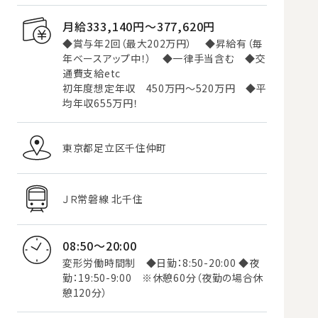
月給333,140円〜377,620円
◆賞与年2回（最大202万円） ◆昇給有（毎
年ベースアップ中！） ◆一律手当含む ◆交
通費支給etc
初年度想定年収 450万円～520万円 ◆平
均年収655万円！
東京都足立区千住仲町
ＪＲ常磐線 北千住
08:50～20:00
変形労働時間制 ◆日勤：8:50-20:00 ◆夜
勤：19:50-9:00 ※休憩60分（夜勤の場合休
憩120分）