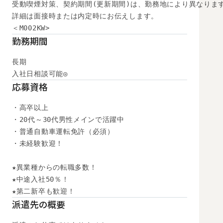
受動喫煙対策、契約期間(更新期間)は、勤務地により異なります
詳細は面接時または内定時にお伝えします。

＜M002KW>
勤務期間
長期

入社日相談可能◎
応募資格
・高卒以上

・20代～30代男性メインで活躍中

・普通自動車運転免許（必須）

・未経験歓迎！

★異業種からの転職多数！

★中途入社50％！

★第二新卒も歓迎！
派遣先の概要