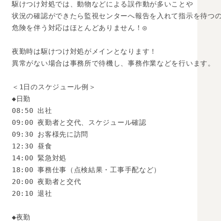
駆けつけ対処では、動物などによる誤作動が多いことや

状況の確認ができたら監視センターへ報告を入れて指示を待つの
危険を伴う対応はほとんどありません！◎

夜勤時は駆けつけ対処がメインとなります！

異常がない場合は事務所で待機し、事務作業などを行います。

＜1日のスケジュール例＞

◆日勤

08:50 出社

09:00 夜勤者と交代、スケジュール確認

09:30 お客様先に訪問

12:30 昼食

14:00 緊急対処

18:00 事務仕事（点検結果・工事手配など）

20:00 夜勤者と交代

20:10 退社

◆夜勤
