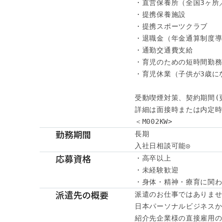
・直営保養所（全国3ヶ所
・提携保養施設

・提携スポーツクラブ

・退職金（年金通算制度導
・通勤交通費支給

・育児のための短時間勤務
・育児休業（子供が3歳に
受動喫煙対策、契約期間(
詳細は面接時または内定時
＜M002KW>
勤務期間
長期

入社日相談可能◎
応募資格
・高卒以上

・未経験歓迎

・身体・精神・療育に関
派遣先の概要
派遣のお仕事ではありませ
日本パーソナルビジネスか
紹介先企業様の直接雇用の