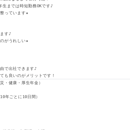
生までは時短勤務OKです♪

整っています★

す♪

のがうれしい★

由で出社できます♪

くても良いのがメリットです！
災・健康・厚生年金）

0年ごとに10日間）
