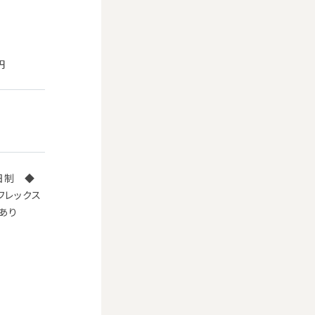
円
日制 ◆
フレックス
あり