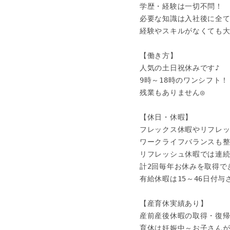
学歴・経験は一切不問！

必要な知識は入社後に全て
経験やスキルがなくても大丈
【働き方】

人気の土日祝休みです♪

9時～18時のワンシフト！

残業もありません◎

【休日・休暇】

フレックス休暇やリフレッ
ワークライフバランスも整
リフレッシュ休暇では連続最
計2回毎年お休みを取得でき
有給休暇は15～46日付与さ
【産育休実績あり】

産前産後休暇の取得・復帰
育休は妊娠中～お子さんが