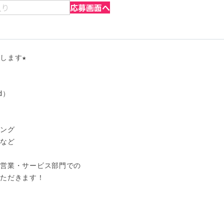
入り
応募画面へ
ます★

）

ング

など

営業・サービス部門での

ただきます！
