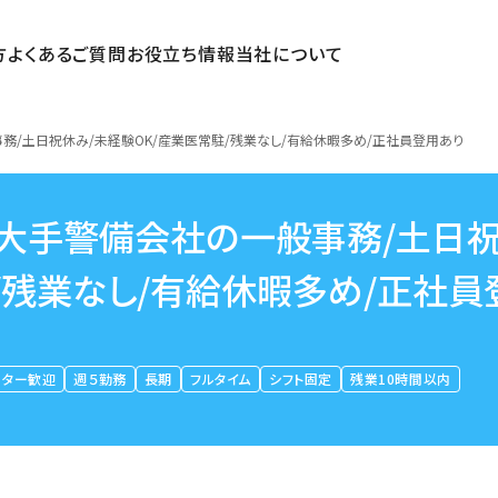
方
よくあるご質問
お役立ち情報
当社について
務/土日祝休み/未経験OK/産業医常駐/残業なし/有給休暇多め/正社員登用あり
」大手警備会社の一般事務/土日
/残業なし/有給休暇多め/正社員
ーター歓迎
週５勤務
長期
フルタイム
シフト固定
残業10時間以内