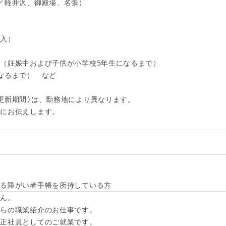
／軽井沢、御殿場、名張）

入）

（妊娠中および子供が小学校5年生になるまで）

なるまで）　など

更新期間)は、勤務地により異なります。

にお伝えします。

わる障がい者手帳を所持している方
ん。

らの職業紹介のお仕事です。

正社員としてのご就業です。
