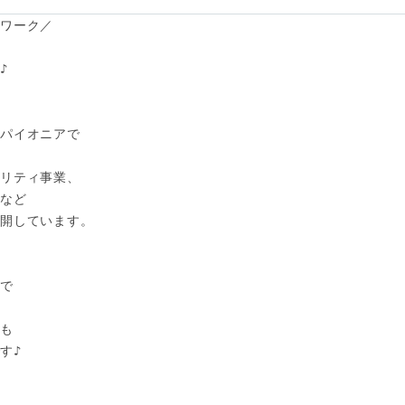
ワーク／



パイオニアで

リティ事業、

など

開しています。

で

も

♪
