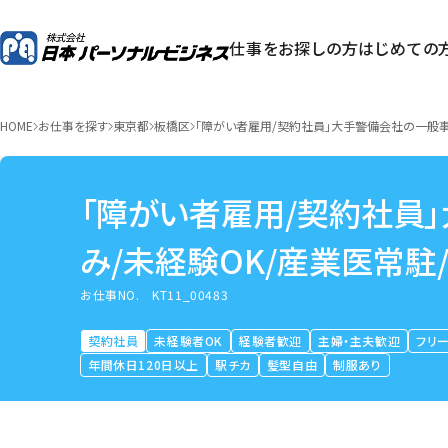
仕事をお探しの方
はじめての
HOME
お仕事を探す
東京都
板橋区
「障がい者雇用/契約社員」大手警備会社の一般事
「障がい者雇用/契約社員
み/未経験OK/産業医常駐
あり
お仕事NO.
KT11_00483
契約社員
未経験者OK
経験者歓迎
主婦・主夫歓迎
フリ
年間休日120日以上
駅チカ
髪型自由
制服あり