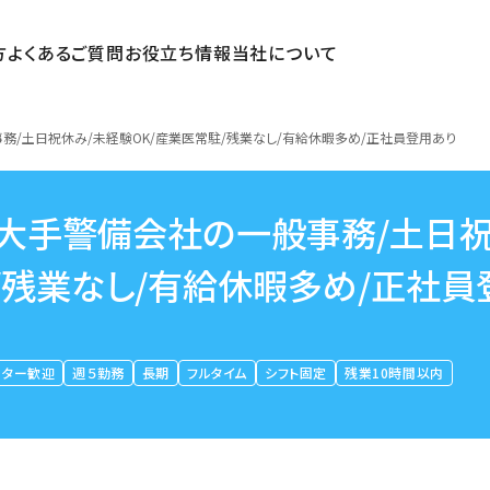
方
よくあるご質問
お役立ち情報
当社について
務/土日祝休み/未経験OK/産業医常駐/残業なし/有給休暇多め/正社員登用あり
」大手警備会社の一般事務/土日
/残業なし/有給休暇多め/正社員
ーター歓迎
週５勤務
長期
フルタイム
シフト固定
残業10時間以内