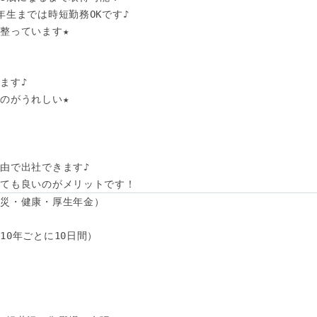
生までは時短勤務OKです♪

整っています★

す♪

のがうれしい★

由で出社できます♪

くても良いのがメリットです！
災・健康・厚生年金）

0年ごとに10日間）
