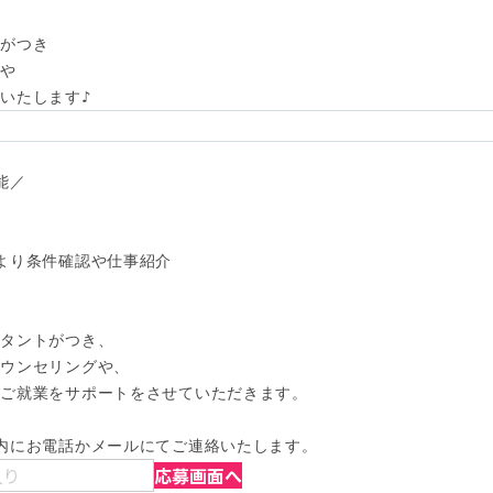
がつき

や

いたします♪
／

より条件確認や仕事紹介

タントがつき、

ウンセリングや、

ご就業をサポートをさせていただきます。

内にお電話かメールにてご連絡いたします。
入り
応募画面へ