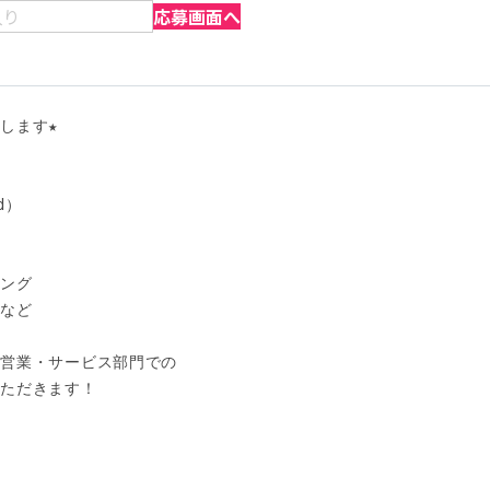
入り
応募画面へ
ます★

）

ング

など

営業・サービス部門での

ただきます！
