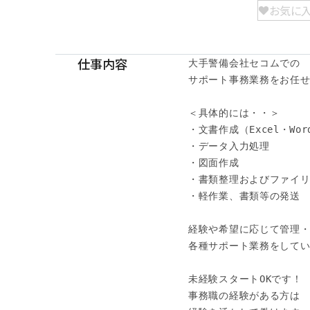
お気に
仕事内容
大手警備会社セコムでの

サポート事務業務をお任せし
＜具体的には・・＞

・文書作成（Excel・Word
・データ入力処理

・図面作成

・書類整理およびファイリ
・軽作業、書類等の発送　
経験や希望に応じて管理・
各種サポート業務をしてい
未経験スタートOKです！

事務職の経験がある方は
