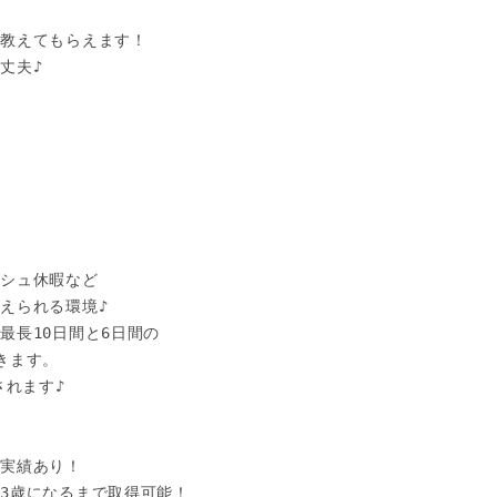
教えてもらえます！

夫♪

シュ休暇など

えられる環境♪

長10日間と6日間の

ます。

れます♪

実績あり！

3歳になるまで取得可能！
