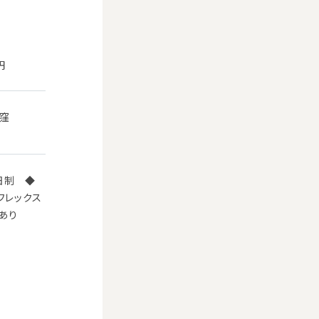
円
荻窪
日制 ◆
フレックス
あり