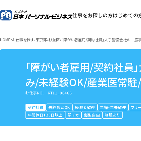
仕事をお探しの方
はじめての
HOME
お仕事を探す
東京都
杉並区
「障がい者雇用/契約社員」大手警備会社の一般事
「障がい者雇用/契約社員
み/未経験OK/産業医常駐
あり
お仕事NO.
KT11_00466
契約社員
未経験者OK
経験者歓迎
主婦・主夫歓迎
フリ
年間休日120日以上
駅チカ
髪型自由
制服あり