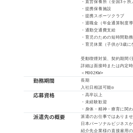
・直営保養所（全国3ヶ所
・提携保養施設

・提携スポーツクラブ

・退職金（年金通算制度導
・通勤交通費支給

・育児のための短時間勤務
・育児休業（子供が3歳に
受動喫煙対策、契約期間(
詳細は面接時または内定時
＜M002KW>
勤務期間
長期

入社日相談可能◎
応募資格
・高卒以上

・未経験歓迎

・身体・精神・療育に関
派遣先の概要
派遣のお仕事ではありませ
日本パーソナルビジネスか
紹介先企業様の直接雇用の