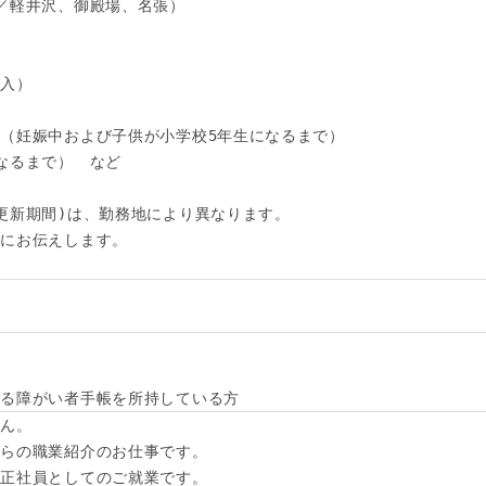
／軽井沢、御殿場、名張）

入）

（妊娠中および子供が小学校5年生になるまで）

なるまで）　など

更新期間)は、勤務地により異なります。

にお伝えします。

わる障がい者手帳を所持している方
ん。

らの職業紹介のお仕事です。

正社員としてのご就業です。
