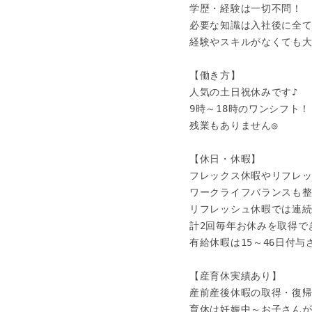
学歴・経験は一切不問！

必要な知識は入社後に全て
経験やスキルがなくても大丈
【働き方】

人気の土日祝休みです♪

9時～18時のワンシフト！

残業もありません◎

【休日・休暇】

フレックス休暇やリフレッ
ワークライフバランスも整
リフレッシュ休暇では連続最
計2回毎年お休みを取得でき
有給休暇は15～46日付与さ
【産育休実績あり】

産前産後休暇の取得・復帰
育休は妊娠中～お子さんが