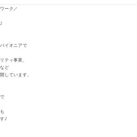
ワーク／



パイオニアで

リティ事業、

など

開しています。

で

も

♪
