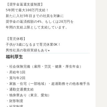
【奨学金返還支援制度】

5年間で最大100万円支給！

新たに入社5年目までの社員を対象に

奨学金の返済残額の4%、もしくは20万円を

年間の支給上限として支給しています。

【育児休暇】

子供が3歳になるまで育児休業OK！

男性社員の取得実績もあり★
福利厚生
・社会保険完備（雇用・労災・健康・厚生年金）

・昇給年1回

・賞与年2回

・家族・住宅（一部地域）・超過勤務その他各種手当

・通勤交通費支給

・独身寮あり（東京、愛知）

・財形制度

・社宅制度
