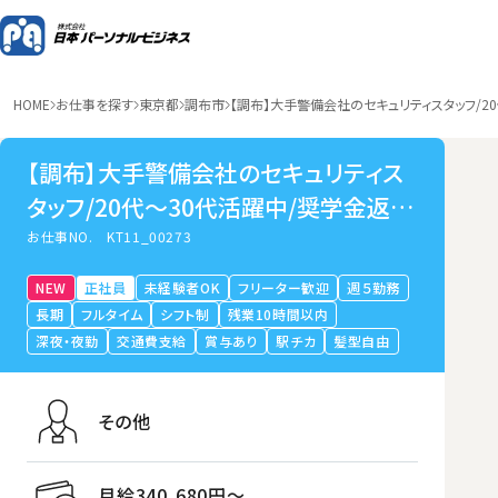
HOME
お仕事を探す
東京都
調布市
【調布】大手警備会社のセキュリティスタッフ/2
【調布】大手警備会社のセキュリティス
タッフ/20代～30代活躍中/奨学金返還
制度あり/リフレッシュ休暇/未経験歓迎
お仕事NO.
KT11_00273
NEW
正社員
未経験者OK
フリーター歓迎
週５勤務
長期
フルタイム
シフト制
残業10時間以内
深夜・夜勤
交通費支給
賞与あり
駅チカ
髪型自由
その他
月給340,680円〜