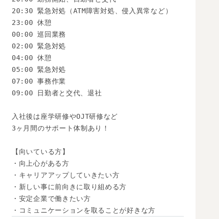
20:30 緊急対処（ATM障害対処、侵入異常など）

23:00 休憩

00:00 巡回業務

02:00 緊急対処

04:00 休憩

05:00 緊急対処

07:00 事務作業

09:00 日勤者と交代、退社

入社後は座学研修やOJT研修など

3ヶ月間のサポート体制あり！

【向いている方】

・向上心がある方

・キャリアアップしていきたい方

・新しい事に前向きに取り組める方

・安定企業で働きたい方

・コミュニケーションを取ることが好きな方