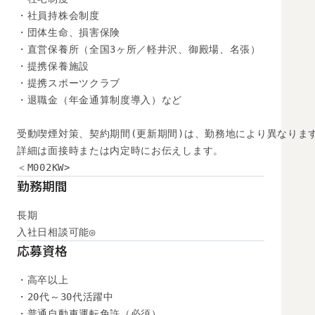
・社員持株会制度

・団体生命、損害保険

・直営保養所（全国3ヶ所／軽井沢、御殿場、名張）

・提携保養施設

・提携スポーツクラブ

・退職金（年金通算制度導入）など

受動喫煙対策、契約期間(更新期間)は、勤務地により異なります
詳細は面接時または内定時にお伝えします。

＜M002KW>
勤務期間
長期

入社日相談可能◎
応募資格
・高卒以上

・20代～30代活躍中

・普通自動車運転免許（必須）