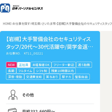
HOME
お仕事を探す
埼玉県
さいたま市
【岩槻】大手警備会社のセキュリティスタッフ
【岩槻】大手警備会社のセキュリティス
タッフ/20代～30代活躍中/奨学金返還
制度あり/リフレッシュ休暇/未経験歓迎
お仕事NO.
KT11_00221
NEW
正社員
未経験者OK
フリーター歓迎
週５勤務
長期
フルタイム
シフト制
残業10時間以内
深夜・夜勤
交通費支給
賞与あり
駅チカ
髪型自由
その他
月給332,660円〜