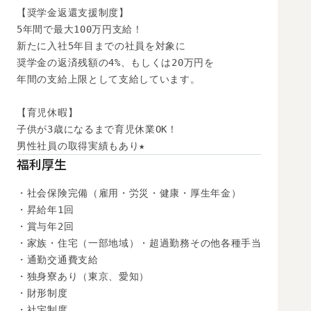
【奨学金返還支援制度】

5年間で最大100万円支給！

新たに入社5年目までの社員を対象に

奨学金の返済残額の4%、もしくは20万円を

年間の支給上限として支給しています。

【育児休暇】

子供が3歳になるまで育児休業OK！

男性社員の取得実績もあり★
福利厚生
・社会保険完備（雇用・労災・健康・厚生年金）

・昇給年1回

・賞与年2回

・家族・住宅（一部地域）・超過勤務その他各種手当

・通勤交通費支給

・独身寮あり（東京、愛知）

・財形制度

・社宅制度
