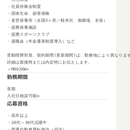
・社員持株会制度

・団体生命、損害保険

・直営保養所（全国3ヶ所／軽井沢、御殿場、名張）

・提携保養施設

・提携スポーツクラブ

・退職金（年金通算制度導入）など

受動喫煙対策、契約期間(更新期間)は、勤務地により異なります
詳細は面接時または内定時にお伝えします。

＜M002KW>
勤務期間
長期

入社日相談可能◎
応募資格
・高卒以上

・20代～30代活躍中

・普通自動車運転免許（必須）