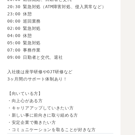
20:30 緊急対処（ATM障害対処、侵入異常など）

23:00 休憩

00:00 巡回業務

02:00 緊急対処

04:00 休憩

05:00 緊急対処

07:00 事務作業

09:00 日勤者と交代、退社

入社後は座学研修やOJT研修など

3ヶ月間のサポート体制あり！

【向いている方】

・向上心がある方

・キャリアアップしていきたい方

・新しい事に前向きに取り組める方

・安定企業で働きたい方

・コミュニケーションを取ることが好きな方