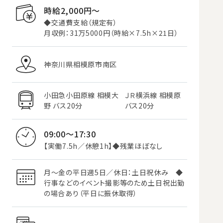
時給2,000円〜
◆交通費支給（規定有）
月収例：31万5000円（時給×7.5h×21日）
神奈川県相模原市南区
小田急小田原線 相模大
ＪＲ横浜線 相模原
野 バス20分
バス20分
09:00～17:30
【実働7.5h／休憩1h】◆残業ほぼなし
月～金の平日週5日／休日：土日祝休み ◆
行事などのイベント撮影等のため土日祝出勤
の場合あり（平日に振休取得）