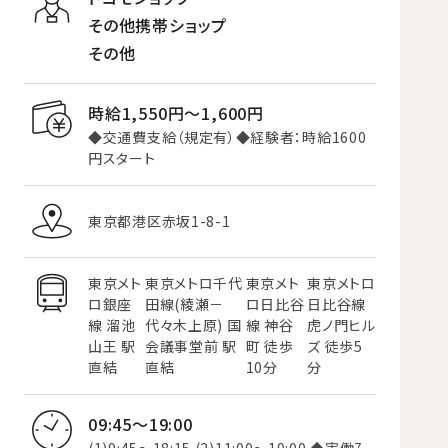
その他携帯ショップ
その他
時給1,550円〜1,600円
◆交通費支給（規定有）◆経験者：時給1600
円スタート
東京都港区赤坂1-8-1
東京メト
東京メトロ千代
東京メト
東京メトロ
ロ銀座
田線(綾瀬－
ロ日比谷
日比谷線
線 溜池
代々木上原) 国
線 神谷
虎ノ門ヒル
山王 駅
会議事堂前 駅
町 徒歩
ズ 徒歩5
直結
直結
10分
分
09:45～19:00