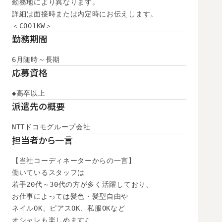
勤務地により異なります。

詳細は面接時または内定時にお伝えします。

＜C001KW＞
勤務期間
6月随時～長期
応募資格
◆高卒以上
派遣先の概要
NTTドコモグループ会社
担当者から一言
【当社コーディネーターからの一言】

働いているスタッフは

若手20代～30代の方が多く活躍しており、

お仕事によっては髪色・髪型自由や

ネイルOK、ピアスOK、私服OKなど

オシャレも楽しめます♪
