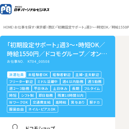
HOME
お仕事を探す
東京都
港区
「初期設定サポート」週3～・時短OK／時給155
「初期設定サポート」週3～・時短OK／
時給1550円／ドコモグループ／オンラ
イン接客
お仕事NO.
KT04_00508
派遣社員
未経験者OK
経験者歓迎
主婦・主夫歓迎
フリーター歓迎
ミドル活躍中
週４以内勤務
週５勤務
週２～３勤務
平日休み
土日休み
長期
フルタイム
時短
シフト制
即日勤務
残業10時間以内
WワークOK
交通費支給
高時給
賞与あり
駅チカ
服装自由
ネイル・ピアスOK
ドコモショップ