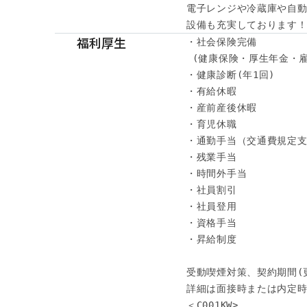
電子レンジや冷蔵庫や自動
設備も充実しております
福利厚生
・社会保険完備

 (健康保険・厚生年金・雇
・健康診断(年1回) 

・有給休暇

・産前産後休暇

・育児休職

・通勤手当（交通費規定支
・残業手当

・時間外手当

・社員割引

・社員登用

・資格手当

・昇給制度

受動喫煙対策、契約期間(
詳細は面接時または内定時
＜C001KW>