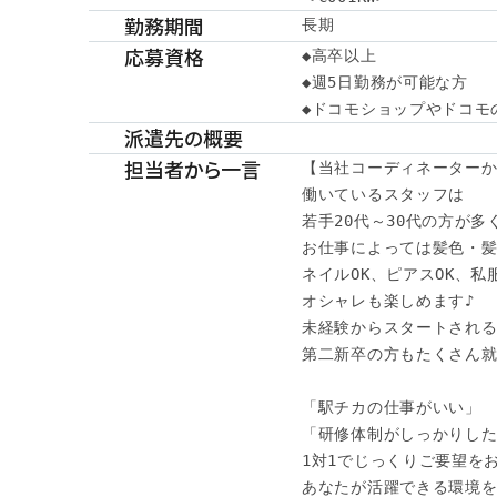
勤務期間
長期
応募資格
◆高卒以上

◆週5日勤務が可能な方

◆ドコモショップやドコモ
派遣先の概要
担当者から一言
【当社コーディネーターか
働いているスタッフは

若手20代～30代の方が多
お仕事によっては髪色・髪
ネイルOK、ピアスOK、私服
オシャレも楽しめます♪

未経験からスタートされる
第二新卒の方もたくさん就
「駅チカの仕事がいい」

「研修体制がしっかりした
1対1でじっくりご要望をお
あなたが活躍できる環境を