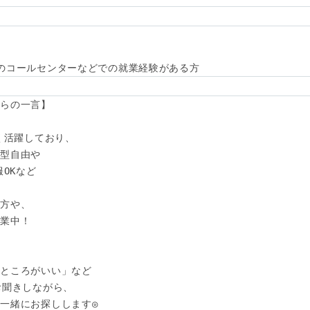
のコールセンターなどでの就業経験がある方
らの一言】

く活躍しており、

型自由や

OKなど

方や、

業中！

ところがいい」など

聞きしながら、

一緒にお探しします◎
