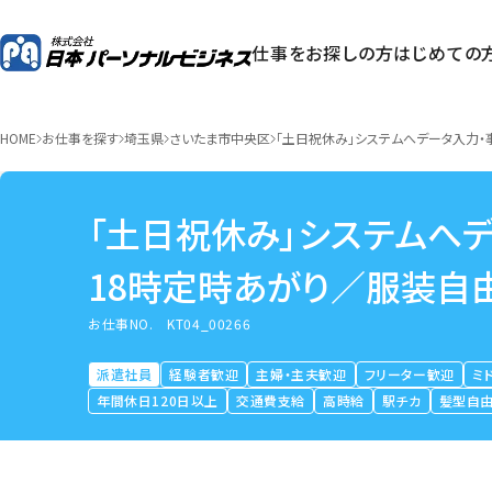
仕事をお探しの方
はじめての
HOME
お仕事を探す
埼玉県
さいたま市中央区
「土日祝休み」システムへデータ入力
「土日祝休み」システムへ
18時定時あがり／服装自
お仕事NO.
KT04_00266
派遣社員
経験者歓迎
主婦・主夫歓迎
フリーター歓迎
ミ
年間休日120日以上
交通費支給
高時給
駅チカ
髪型自