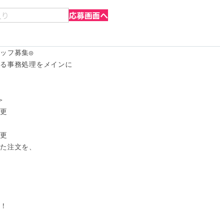
入り
応募画面へ
ッフ募集◎

る事務処理をメインに



更

更

た注文を、

！
