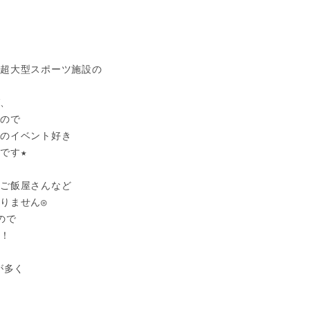
超大型スポーツ施設の

、

ので

のイベント好き

す★

ご飯屋さんなど

りません◎

で

！

多く


