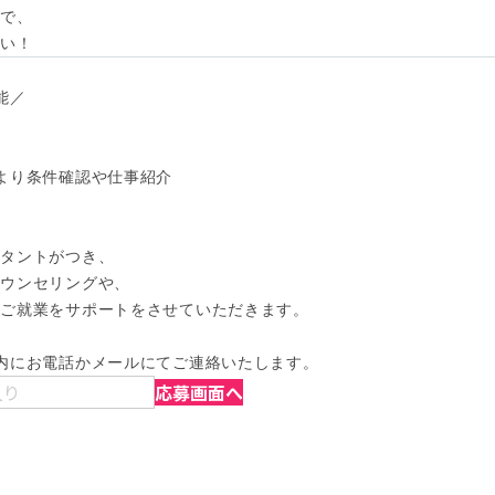
で、

さい！
／

より条件確認や仕事紹介

タントがつき、

ウンセリングや、

ご就業をサポートをさせていただきます。

内にお電話かメールにてご連絡いたします。
入り
応募画面へ