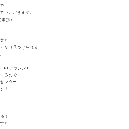
で

けていただきます。
事務★

￣￣￣￣￣

♪

っかり見つけられる

。

IN(アラジン)

するので、

センター

す！

務！

♪
