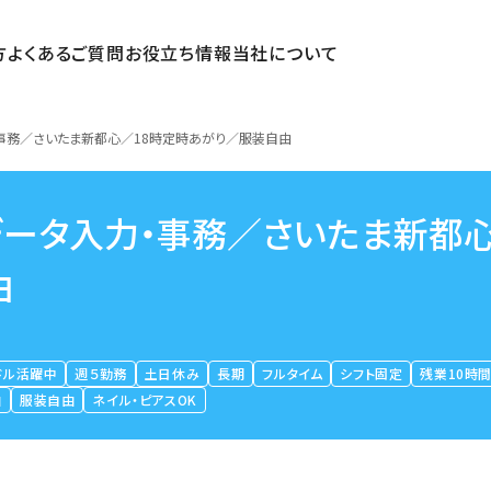
方
よくあるご質問
お役立ち情報
当社について
・事務／さいたま新都心／18時定時あがり／服装自由
データ入力・事務／さいたま新都
由
ドル活躍中
週５勤務
土日休み
長期
フルタイム
シフト固定
残業10時
由
服装自由
ネイル・ピアスOK