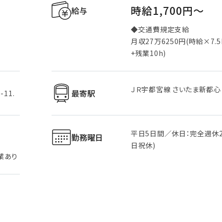
時給1,700円〜
給与
◆交通費規定支給
月収27万6250円(時給×7.
+残業10h)
ＪＲ宇都宮線 さいたま新都心
最寄駅
11.
平日5日間／休日：完全週休
勤務曜日
日祝休)
業あり