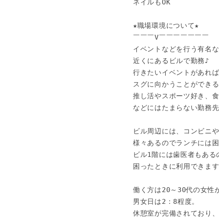
ネイルもOK

★職場環境について★

￣￣￣V￣￣￣￣￣￣￣

イベントなどを行う有名な
近くにあるビルで勤務♪

行きたいイベントがあれば
スグに向かうことができる
推し活やスポーツ好き、食
などにはたまらない勤務先で
ビル周辺には、コンビニや
様々あるのでランチには困
ビル1階には歯医者もあるの
困ったときに利用できます
働く方は20～30代の女性が
男女日は2：8程度。

休憩室が完備されており、