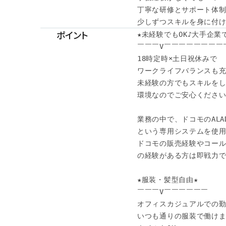
丁寧な研修とサポート体制
少しずつスキルを身に付
ポイント
★未経験でもOK♪大手企業で
￣￣￣V￣￣￣￣￣￣￣￣
18時定時×土日祝休みで

ワークライフバランスも充実
未経験の方でもスキルをし
環境なのでご安心ください
業務の中で、ドコモのALAD
という専用システムを使用
ドコモの販売経験やコール
の経験がある方は即戦力で
★服装・髪型自由★

￣￣￣V￣￣￣￣￣￣

オフィスカジュアルでの勤
いつも通りの服装で働けます