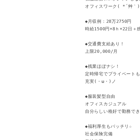
オフィスワーク( *´艸｀)

◆月収例：28万2750円

時給1500円×8ｈ×22日＋残
◆交通費支給あり！

上限20,000/月

◆残業ほぼナシ！

定時帰宅でプライベートも
充実(・ω・)ノ

◆服装髪型自由

オフィスカジュアル

自分らしい格好で勤務できま
◆福利厚生もバッチリ☆ 

社会保険完備
