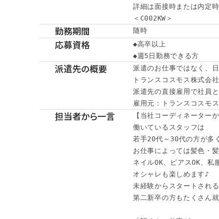
詳細は面接時または内定時
＜C002KW＞
勤務期間
随時
応募資格
◆高卒以上

◆週5日勤務できる方
派遣先の概要
派遣のお仕事ではなく、日
トランスコスモス株式会社
派遣先の直接雇用で社員と
雇用元：トランスコスモ
担当者から一言
【当社コーディネーターか
働いているスタッフは

若手20代～30代の方が多
お仕事によっては髪色・髪
ネイルOK、ピアスOK、私服
オシャレも楽しめます♪

未経験からスタートされる
第二新卒の方もたくさん就