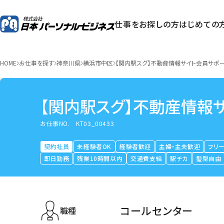
仕事をお探しの方
はじめての
HOME
お仕事を探す
神奈川県
横浜市中区
【関内駅スグ】不動産情報サイト会員サポ
【関内駅スグ】不動産情報
お仕事NO.
KT03_00433
契約社員
未経験者OK
経験者歓迎
主婦・主夫歓迎
フリ
即日勤務
残業10時間以内
交通費支給
駅チカ
髪型自由
コールセンター
職種