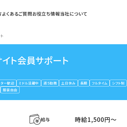
方
よくあるご質問
お役立ち情報
当社について
ート
サイト会員サポート
ーター歓迎
ミドル活躍中
週５勤務
土日休み
長期
フルタイム
シフト制
服装自由
時給1,500円〜
給与