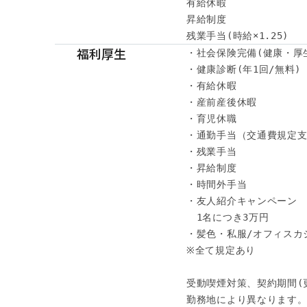
有給休暇

昇給制度

残業手当(時給×1.25)
福利厚生
・社会保険完備(健康・厚
・健康診断(年1回/無料)

・有給休暇

・産前産後休暇

・育児休職

・通勤手当（交通費規定支
・残業手当

・昇給制度

・時間外手当

・友人紹介キャンペーン

　1名につき3万円

・髪色・私服/オフィスカジ
※全て規定あり

受動喫煙対策、契約期間(更
勤務地により異なります。