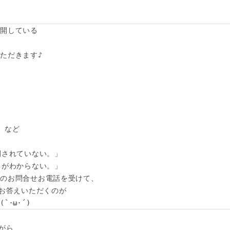
開している

ただきます♪





など

されていない。」

がわからない。」

のお問合せお電話を受けて、

お答えいただくのが

･ω･´)
がら
