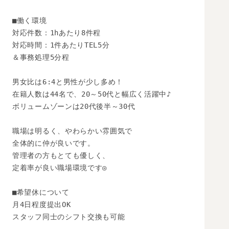
■働く環境

対応件数：1hあたり8件程

対応時間：1件あたりTEL5分

＆事務処理5分程

男女比は6:4と男性が少し多め！

在籍人数は44名で、20～50代と幅広く活躍中♪

ボリュームゾーンは20代後半～30代

職場は明るく、やわらかい雰囲気で

全体的に仲が良いです。

管理者の方もとても優しく、

定着率が良い職場環境です◎

■希望休について

月4日程度提出OK

スタッフ同士のシフト交換も可能
