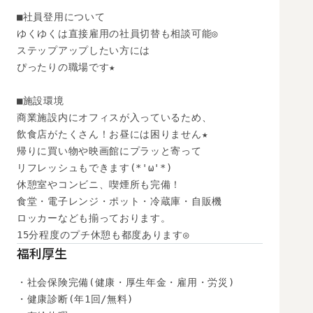
■社員登用について

ゆくゆくは直接雇用の社員切替も相談可能◎

ステップアップしたい方には

ぴったりの職場です★

■施設環境

商業施設内にオフィスが入っているため、

飲食店がたくさん！お昼には困りません★

帰りに買い物や映画館にプラッと寄って

リフレッシュもできます(*'ω'*)

休憩室やコンビニ、喫煙所も完備！

食堂・電子レンジ・ポット・冷蔵庫・自販機

ロッカーなども揃っております。

15分程度のプチ休憩も都度あります◎
福利厚生
・社会保険完備(健康・厚生年金・雇用・労災)

・健康診断(年1回/無料)
