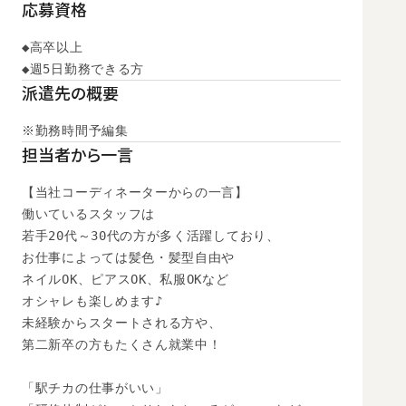
応募資格
◆高卒以上

◆週5日勤務できる方
派遣先の概要
※勤務時間予編集
担当者から一言
【当社コーディネーターからの一言】

働いているスタッフは

若手20代～30代の方が多く活躍しており、

お仕事によっては髪色・髪型自由や

ネイルOK、ピアスOK、私服OKなど

オシャレも楽しめます♪

未経験からスタートされる方や、

第二新卒の方もたくさん就業中！

「駅チカの仕事がいい」
