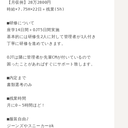
【月収例】28万2800円

時給×7.75H×22日＋残業(5h)

■研修について

座学14日間＋OJT5日間実施

基本的には研修生2人に対して管理者が1人付き

丁寧に研修を進めていきます。

OJTは隣に管理者か先輩CMが付いているので

困ったことがあればすぐにサポート致します。

■内定まで

書類選考のみ

■残業時間

月に0～5時間ほど！

■服装自由♪

ジーンズやスニーカーok
