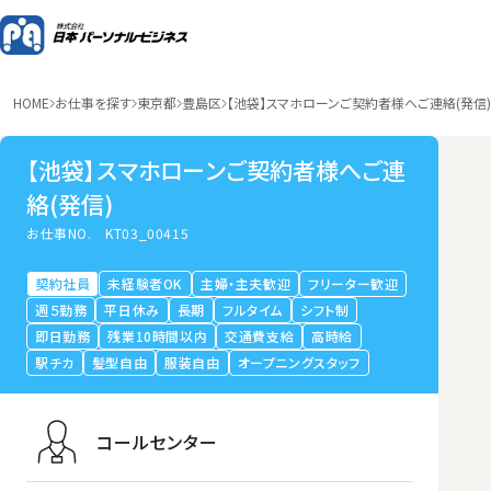
HOME
お仕事を探す
東京都
豊島区
【池袋】スマホローンご契約者様へご連絡(発信)
【池袋】スマホローンご契約者様へご連
絡(発信)
お仕事NO.
KT03_00415
契約社員
未経験者OK
主婦・主夫歓迎
フリーター歓迎
週５勤務
平日休み
長期
フルタイム
シフト制
即日勤務
残業10時間以内
交通費支給
高時給
駅チカ
髪型自由
服装自由
オープニングスタッフ
コールセンター