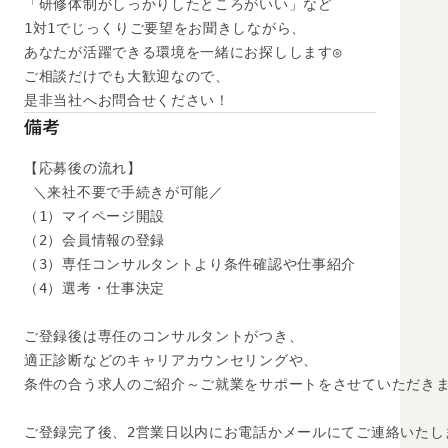
「研修体制がしっかりしたところがいい」など

1対1でじっくりご要望をお聞きしながら、

あなたが活躍できる環境を一緒にお探しします◎

ご相談だけでも大歓迎なので、

是非当社へお問合せください！
備考
【応募後の流れ】

 ＼来社不要で手続きが可能／

（1）マイページ開設

（2）会員情報の登録

（3）専任コンサルタントより条件確認や仕事紹介

（4）選考・仕事決定

ご登録後は専任のコンサルタントがつき、

適正診断などのキャリアカウンセリングや、

条件の合う求人のご紹介～ご就業をサポートをさせていただきま
ご登録完了後、2営業日以内にお電話かメールにてご連絡いたし