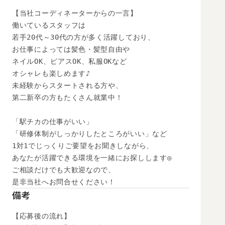
【当社コーディネーターからの一言】

働いているスタッフは

若手20代～30代の方が多く活躍しており、

お仕事によっては髪色・髪型自由や

ネイルOK、ピアスOK、私服OKなど

オシャレも楽しめます♪

未経験からスタートされる方や、

第二新卒の方もたくさん就業中！

「駅チカの仕事がいい」

「研修体制がしっかりしたところがいい」など

1対1でじっくりご要望をお聞きしながら、

あなたが活躍できる環境を一緒にお探しします◎

ご相談だけでも大歓迎なので、

是非当社へお問合せください！
備考
【応募後の流れ】
