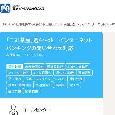
HOME
お仕事を探す
東京都
世田谷区
「三軒茶屋」週4～ok／インターネットバン
「三軒茶屋」週4～ok／インターネット
バンキングの問い合わせ対応
お仕事NO.
KT03_00388
契約社員
未経験者OK
経験者歓迎
主婦・主夫歓迎
フリーター歓迎
ミドル活躍中
週４以内勤務
週５勤務
平日休み
長期
フルタイム
シフト制
即日勤務
残業10時間以内
交通費支給
高時給
駅チカ
髪型自由
服装自由
コールセンター