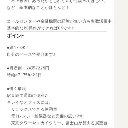
「不正被害にあったかもしれないから調べてほしい」

など、基本的なことがほとんど！

コールセンターや金融機関の経験が無い方も多数活躍中！

基本的なPC操作ができればOKです♪
ポイント
◆週4～OK！

自分のペースで働けます♪

◆月収例：24万7225円

時給×7.75h×22日

◆働く環境

駅直結で通勤に便利♪

キレイなオフィスには、

・リラックスできる休憩室

・電?レンジ・給湯器など完備の広い?堂

・東京タワーやスカイツリー、富士山が見える展望台
