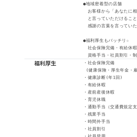
●地域密着型の店舗

　お客様から「あなたに相
　と言っていただけること
　感謝の言葉を言っていた
●福利厚生もバッチリ☆ 

　社会保険完備・有給休暇・
　資格手当・社員割引・
福利厚生
・社会保険完備

 (健康保険・厚生年金・雇
・健康診断(年1回) 

・有給休暇

・産前産後休暇

・育児休職

・通勤手当（交通費規定支
・残業手当

・時間外手当

・社員割引

・社員登用
