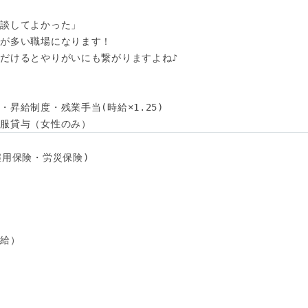
談してよかった」

が多い職場になります！

だけるとやりがいにも繋がりますよね♪

昇給制度・残業手当(時給×1.25) 

制服貸与（女性のみ）
用保険・労災保険) 

給）
