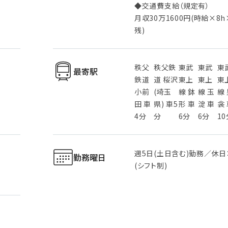
◆交通費支給（規定有）
月収30万1600円(時給×8h
残)
秩父
秩父鉄
東武
東武
東
最寄駅
鉄道
道 桜沢
東上
東上
東
小前
(埼玉
線 鉢
線 玉
線
田 車
県) 車5
形 車
淀 車
衾
4分
分
6分
6分
1
週5日(土日含む)勤務／休日
勤務曜日
(シフト制)