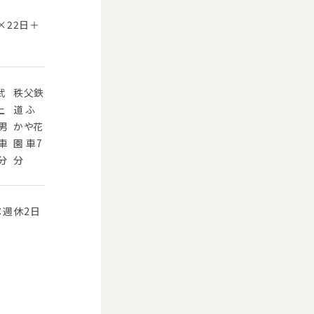
×22日＋
武
秩父鉄
上
道 ふ
 男
かや花
 車
園 車7
0分
分
：週休2日