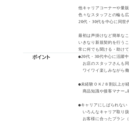
他キャリアコーナーや量販
色々なスタッフとの輪も広
20代・30代を中心に同世
最初は声掛けなど簡単なこ
いきなり新規契約を行うこ
常に何でも聞ける・助け
ポイント
●20代・30代中心に活躍中
　お店のスタッフさんも同
　ワイワイ楽しみながら働け
●未経験ＯＫ♪８割以上が
　商品知識や接客マナー…
●キャリアにしばられない！
　いろんなキャリア取り扱
　お客様に合ったプラン（