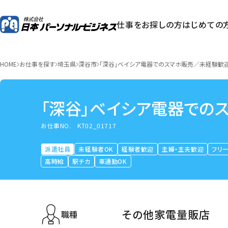
仕事をお探しの方
はじめての
HOME
お仕事を探す
埼玉県
深谷市
「深谷」ベイシア電器でのスマホ販売／未経験歓
「深谷」ベイシア電器での
お仕事NO.
KT02_01717
派遣社員
未経験者OK
経験者歓迎
主婦・主夫歓迎
フリ
高時給
駅チカ
車通勤OK
その他家電量販店
職種