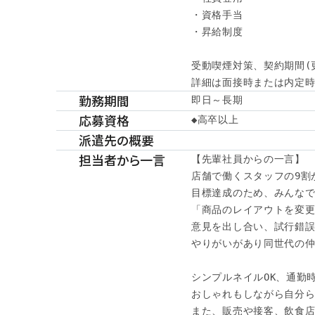
・資格手当

・昇給制度

受動喫煙対策、契約期間(
詳細は面接時または内定時に
勤務期間
即日～長期
応募資格
◆高卒以上
派遣先の概要
担当者から一言
【先輩社員からの一言】

店舗で働くスタッフの9割が
目標達成のため、みんなで
「商品のレイアウトを変更
意見を出し合い、試行錯誤
やりがいがあり同世代の仲
シンプルネイルOK、通勤時
おしゃれもしながら自分ら
また、販売や接客、飲食店