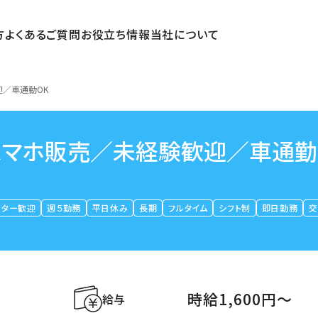
方
よくあるご質問
お役立ち情報
当社について
迎／車通勤OK
スマホ販売／未経験歓迎／車通勤
ーター歓迎
週５勤務
平日休み
長期
フルタイム
シフト制
即日勤務
交
時給1,600円〜
給与