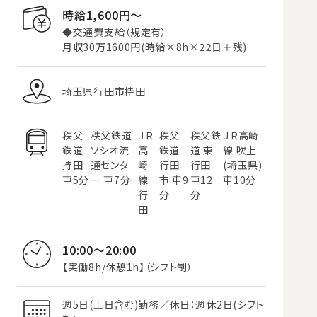
時給1,600円〜
◆交通費支給（規定有）
月収30万1600円(時給×8h×22日＋残)
埼玉県行田市持田
秩父
秩父鉄道
ＪＲ
秩父
秩父鉄
ＪＲ高崎
鉄道
ソシオ流
高
鉄道
道 東
線 吹上
持田
通センタ
崎
行田
行田
(埼玉県)
車5分
ー 車7分
線
市 車9
車12
車10分
行
分
分
田
10:00～20:00
【実働8h/休憩1h】（シフト制）
週5日(土日含む)勤務／休日：週休2日(シフト