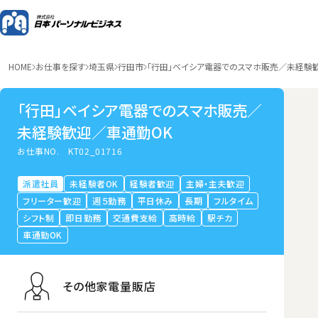
HOME
お仕事を探す
埼玉県
行田市
「行田」ベイシア電器でのスマホ販売／未経験
「行田」ベイシア電器でのスマホ販売／
未経験歓迎／車通勤OK
お仕事NO.
KT02_01716
派遣社員
未経験者OK
経験者歓迎
主婦・主夫歓迎
フリーター歓迎
週５勤務
平日休み
長期
フルタイム
シフト制
即日勤務
交通費支給
高時給
駅チカ
車通勤OK
その他家電量販店