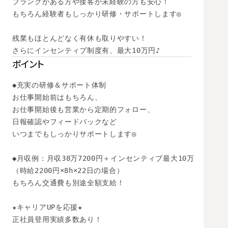
ブランクがある方や接客が未経験の方も安心！

もちろん経験者もしっかり研修・サポートします◎

残業もほとんどなく有休も取りやすい！

さらにインセンティブ制度有、最大10万円♪
ポイント
◆充実の研修＆サポート体制

お仕事開始前はもちろん、

お仕事開始後も営業から定期的フォロー、

日報確認やフィードバックなど

いつまでもしっかりサポートします◎

◆月収例：月収38万7200円＋インセンティブ最大10万

（時給2200円×8h×22日の場合）　

もちろん交通費も別途全額支給！

★キャリアUPを応援★

正社員登用実績多数あり！
