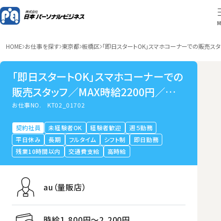
M
HOME
お仕事を探す
東京都
板橋区
「即日スタートOK」スマホコーナーでの販売スタ
「即日スタートOK」スマホコーナーでの
販売スタッフ／MAX時給2200円／地
下鉄成増
お仕事NO.
KT02_01702
契約社員
未経験者OK
経験者歓迎
週５勤務
平日休み
長期
フルタイム
シフト制
即日勤務
残業10時間以内
交通費支給
高時給
au（量販店）
時給1,800円〜2,200円