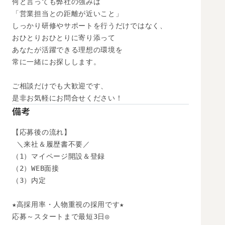
何と言っても弊社の強みは

「営業担当との距離が近いこと」

しっかり研修やサポートを行うだけではなく、

おひとりおひとりに寄り添って

あなたが活躍できる理想の環境を

常に一緒にお探しします。

ご相談だけでも大歓迎です、

是非お気軽にお問合せください！
備考
【応募後の流れ】

 ＼来社＆履歴書不要／

（1）マイページ開設＆登録

（2）WEB面接

（3）内定

★高採用率・人物重視の採用です★

応募～スタートまで最短3日◎