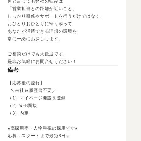
何と言っても弊社の強みは

「営業担当との距離が近いこと」

しっかり研修やサポートを行うだけではなく、

おひとりおひとりに寄り添って

あなたが活躍できる理想の環境を

常に一緒にお探しします。

ご相談だけでも大歓迎です、

是非お気軽にお問合せください！
備考
【応募後の流れ】

 ＼来社＆履歴書不要／

（1）マイページ開設＆登録

（2）WEB面接

（3）内定

★高採用率・人物重視の採用です★

応募～スタートまで最短3日◎