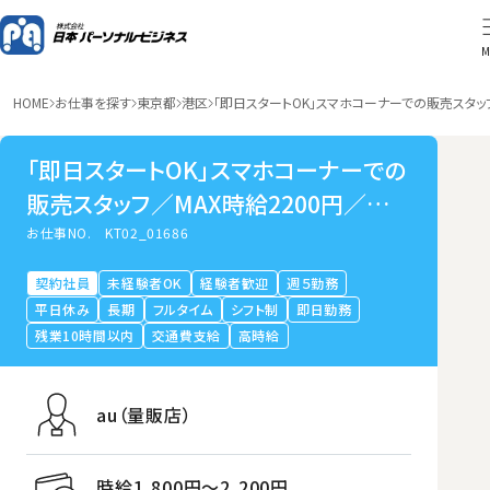
M
HOME
お仕事を探す
東京都
港区
「即日スタートOK」スマホコーナーでの販売スタッ
「即日スタートOK」スマホコーナーでの
販売スタッフ／MAX時給2200円／内
幸町
お仕事NO.
KT02_01686
契約社員
未経験者OK
経験者歓迎
週５勤務
平日休み
長期
フルタイム
シフト制
即日勤務
残業10時間以内
交通費支給
高時給
au（量販店）
時給1,800円〜2,200円