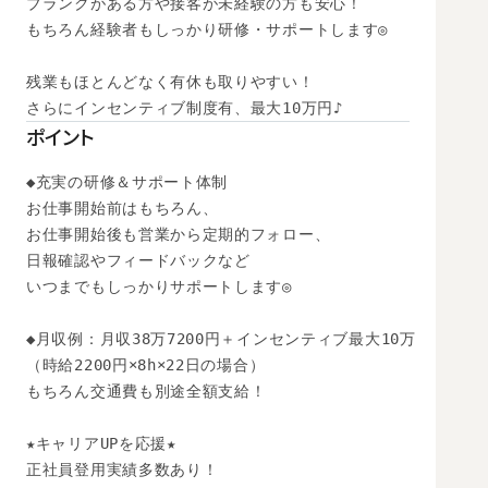
ブランクがある方や接客が未経験の方も安心！

もちろん経験者もしっかり研修・サポートします◎

残業もほとんどなく有休も取りやすい！

さらにインセンティブ制度有、最大10万円♪
ポイント
◆充実の研修＆サポート体制

お仕事開始前はもちろん、

お仕事開始後も営業から定期的フォロー、

日報確認やフィードバックなど

いつまでもしっかりサポートします◎

◆月収例：月収38万7200円＋インセンティブ最大10万

（時給2200円×8h×22日の場合）　

もちろん交通費も別途全額支給！

★キャリアUPを応援★

正社員登用実績多数あり！
