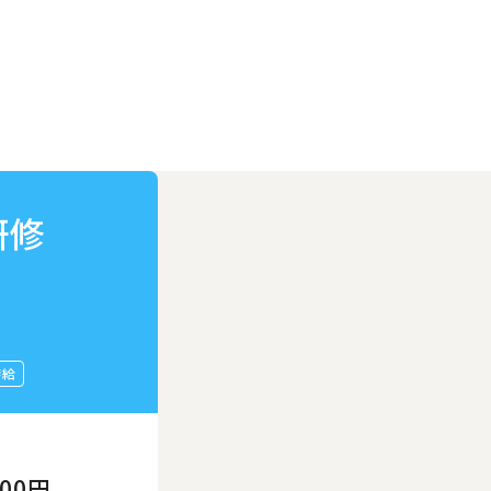
研修
時給
200円