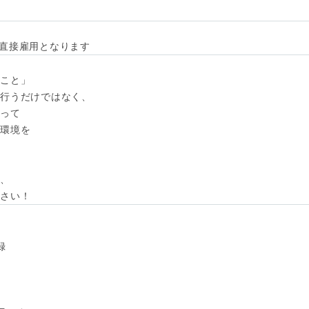
直接雇用となります


こと」

行うだけではなく、

って

環境を



、

ださい！

