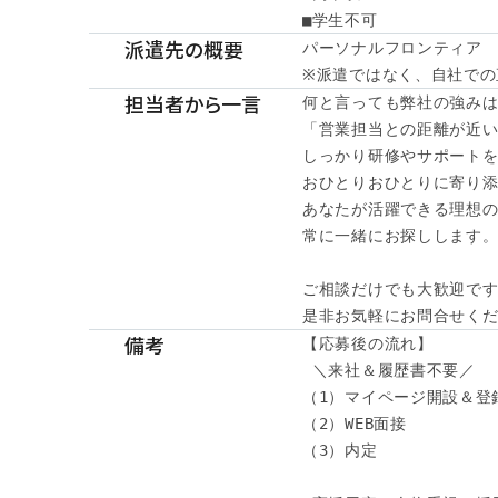
■学生不可
派遣先の概要
パーソナルフロンティア

※派遣ではなく、自社での
担当者から一言
何と言っても弊社の強みは
「営業担当との距離が近い
しっかり研修やサポートを
おひとりおひとりに寄り添
あなたが活躍できる理想の
常に一緒にお探しします。
ご相談だけでも大歓迎です
是非お気軽にお問合せく
備考
【応募後の流れ】

 ＼来社＆履歴書不要／

（1）マイページ開設＆登録
（2）WEB面接

（3）内定
