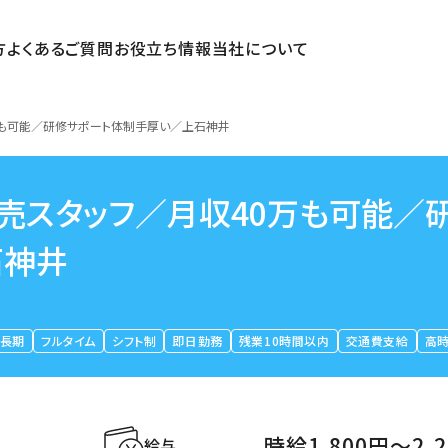
方
よくあるご質問
お役立ち情報
当社について
万も可能／研修サポート体制手厚い／上石神井
販売スタッフ／月収40万も可能／
石神井
長期
フルタイム
シフト制
即日勤務
残業10時間以内
交通費支給
高
時給1,800円〜2,
給与