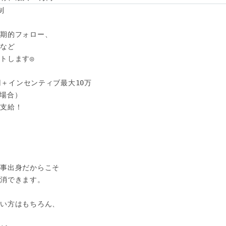




期的フォロー、

など

トします◎

円＋インセンティブ最大10万

の場合）　

支給！



事出身だからこそ

消できます。

い方はもちろん、


