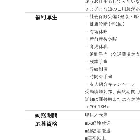
違うお仕事もしてみたいな
さまざまな道のご用意が
福利厚生
・社会保険完備(健康・厚
・健康診断(年1回)

・有給休暇

・産前産後休暇

・育児休職

・通勤手当（交通費規定支
・残業手当

・昇給制度

・時間外手当

・友人紹介キャンペーン

受動喫煙対策、契約期間(
詳細は面接時または内定時
＜M001KW＞
勤務期間
即日／長期
応募資格
■未経験歓迎

■経験者優遇

■高卒以上
