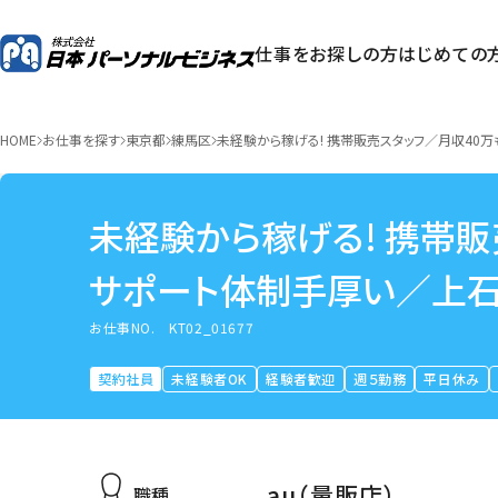
仕事をお探しの方
はじめての
HOME
お仕事を探す
東京都
練馬区
未経験から稼げる! 携帯販売スタッフ／月収40
未経験から稼げる! 携帯
サポート体制手厚い／上
お仕事NO.
KT02_01677
契約社員
未経験者OK
経験者歓迎
週５勤務
平日休み
au（量販店）
職種