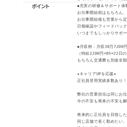
ポイント
◆充実の研修＆サポート体制
お仕事開始前はもちろん、
お仕事開始後も営業から定
日報確認やフィードバック
いつまでもしっかりサポー
◆月収例：月収38万7200
（時給2200円×8h×22日
もちろん交通費も別途全額
★キャリアUPを応援★

正社員登用実績多数あり！
弊社の営業担当は同じお仕
今の不安も将来の不安も解
将来的に正社員を目指した
同じ店舗で長く勤めたい、