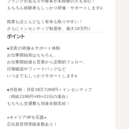
ブランクがある方や接客が未経験の方も安心！

もちろん経験者もしっかり研修・サポートします◎

残業もほとんどなく有休も取りやすい！

さらにインセンティブ制度有、最大10万円♪
ポイント
◆充実の研修＆サポート体制

お仕事開始前はもちろん、

お仕事開始後も営業から定期的フォロー、

日報確認やフィードバックなど

いつまでもしっかりサポートします◎

◆月収例：月収38万7200円＋インセンティブ

（時給2200円×8h×22日の場合）　

もちろん交通費も別途全額支給！

★キャリアUPを応援★

正社員登用実績多数あり！
