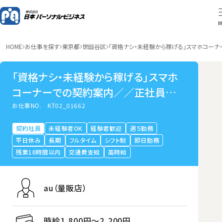
M
HOME
お仕事を探す
東京都
世田谷区
「資格ナシ・未経験から稼げる」スマホコー
「資格ナシ・未経験から稼げる」スマホ
コーナーでの契約案内／／正社員登用
実績多数あり／桜上水
お仕事NO.
KT02_01662
契約社員
未経験者OK
経験者歓迎
週５勤務
平日休み
長期
フルタイム
シフト制
即日勤務
残業10時間以内
交通費支給
高時給
au（量販店）
時給1,800円〜2,200円