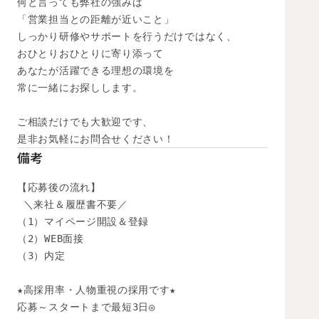
何と言っても弊社の強みは

「営業担当との距離が近いこと」

しっかり研修やサポートを行うだけではなく、

おひとりおひとりに寄り添って

あなたが活躍できる理想の環境を

常に一緒にお探しします。

ご相談だけでも大歓迎です、

是非お気軽にお問合せください！
備考
【応募後の流れ】

 ＼来社＆履歴書不要／

（1）マイページ開設＆登録

（2）WEB面接

（3）内定

★高採用率・人物重視の採用です★

応募～スタートまで最短3日◎