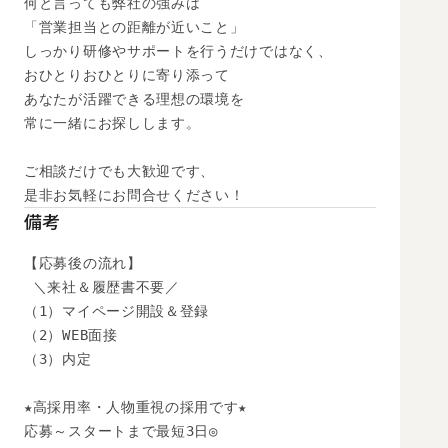
何と言っても弊社の強みは

「営業担当との距離が近いこと」

しっかり研修やサポートを行うだけではなく、

おひとりおひとりに寄り添って

あなたが活躍できる理想の環境を

常に一緒にお探しします。

ご相談だけでも大歓迎です、

是非お気軽にお問合せください！
備考
【応募後の流れ】

 ＼来社＆履歴書不要／

（1）マイページ開設＆登録

（2）WEB面接

（3）内定

★高採用率・人物重視の採用です★

応募～スタートまで最短3日◎