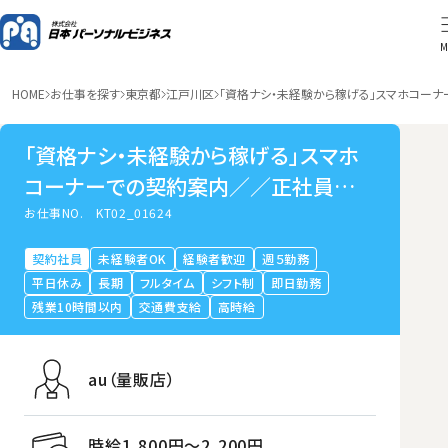
M
HOME
お仕事を探す
東京都
江戸川区
「資格ナシ・未経験から稼げる」スマホコー
「資格ナシ・未経験から稼げる」スマホ
コーナーでの契約案内／／正社員登用
実績多数あり／小岩
お仕事NO.
KT02_01624
契約社員
未経験者OK
経験者歓迎
週５勤務
平日休み
長期
フルタイム
シフト制
即日勤務
残業10時間以内
交通費支給
高時給
au（量販店）
時給1,800円〜2,200円