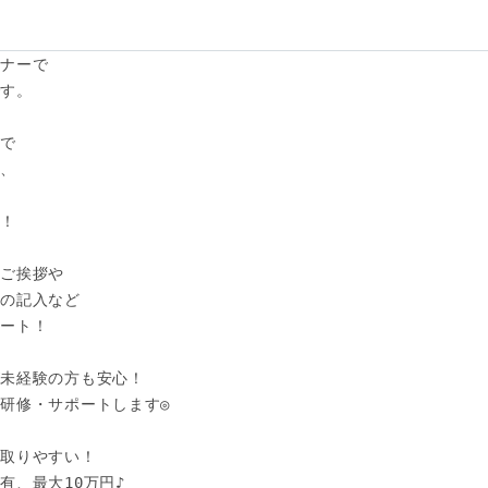
ナーで

。 

で

、



！

ご挨拶や

の記入など

ート！

未経験の方も安心！

研修・サポートします◎

取りやすい！

有、最大10万円♪