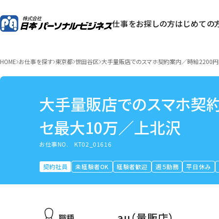
仕事をお探しの方
はじめての
HOME
お仕事を探す
東京都
世田谷区
大手量販店でのスマホ契約案内／時給2200円
大手量販店でのスマホ契約
セ最大10万／上北沢
お仕事NO.
KT02_01616
契約社員
未経験者OK
経験者歓迎
週５勤務
平日休み
au（量販店）
職種