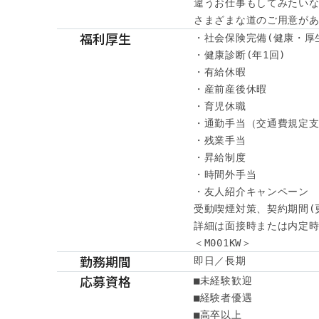
違うお仕事もしてみたいな
さまざまな道のご用意が
福利厚生
・社会保険完備(健康・厚
・健康診断(年1回)

・有給休暇

・産前産後休暇

・育児休職

・通勤手当（交通費規定支
・残業手当

・昇給制度

・時間外手当

・友人紹介キャンペーン

受動喫煙対策、契約期間(
詳細は面接時または内定時
＜M001KW＞
勤務期間
即日／長期
応募資格
■未経験歓迎

■経験者優遇

■高卒以上
