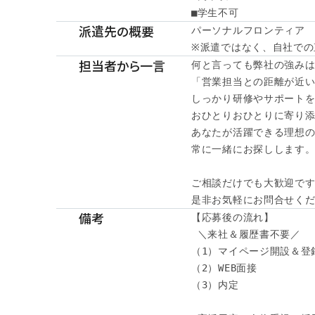
■学生不可
派遣先の概要
パーソナルフロンティア

※派遣ではなく、自社での
担当者から一言
何と言っても弊社の強みは
「営業担当との距離が近い
しっかり研修やサポートを
おひとりおひとりに寄り添
あなたが活躍できる理想の
常に一緒にお探しします。
ご相談だけでも大歓迎です
是非お気軽にお問合せく
備考
【応募後の流れ】

 ＼来社＆履歴書不要／

（1）マイページ開設＆登録
（2）WEB面接

（3）内定
