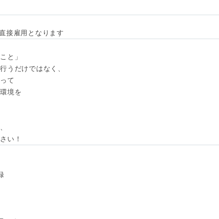
直接雇用となります


こと」

行うだけではなく、

って

環境を



、

ださい！

