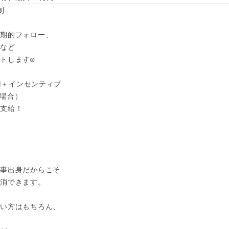




期的フォロー、

など

トします◎

円＋インセンティブ

の場合）　

支給！



事出身だからこそ

消できます。

い方はもちろん、


