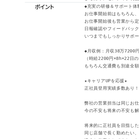
ポイント
◆充実の研修＆サポート体制
お仕事開始前はもちろん、
お仕事開始後も営業から定
日報確認やフィードバック
いつまでもしっかりサポー
◆月収例：月収38万7200
（時給2200円×8h×22日
もちろん交通費も別途全額
★キャリアUPを応援★

正社員登用実績多数あり！
弊社の営業担当は同じお仕
今の不安も将来の不安も解
将来的に正社員を目指した
同じ店舗で長く勤めたい、