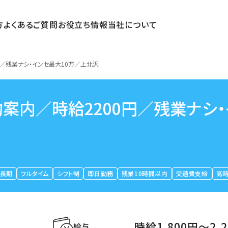
方
よくあるご質問
お役立ち情報
当社について
／残業ナシ・インセ最大10万／上北沢
案内／時給2200円／残業ナシ・
長期
フルタイム
シフト制
即日勤務
残業10時間以内
交通費支給
高
時給1,800円〜2,
給与