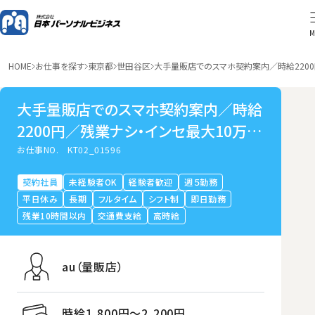
M
HOME
お仕事を探す
東京都
世田谷区
大手量販店でのスマホ契約案内／時給2200
大手量販店でのスマホ契約案内／時給
2200円／残業ナシ・インセ最大10万／
桜新町
お仕事NO.
KT02_01596
契約社員
未経験者OK
経験者歓迎
週５勤務
平日休み
長期
フルタイム
シフト制
即日勤務
残業10時間以内
交通費支給
高時給
au（量販店）
時給1,800円〜2,200円