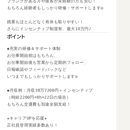
ブランクがある方や接客が未経験の方も安心！

もちろん経験者もしっかり研修・サポートします◎

残業もほとんどなく有休も取りやすい！

さらにインセンティブ制度有、最大10万円♪
ポイント
◆充実の研修＆サポート体制

お仕事開始前はもちろん、

お仕事開始後も営業から定期的フォロー、

日報確認やフィードバックなど

いつまでもしっかりサポートします◎

◆月収例：月収38万7200円＋インセンティブ

（時給2200円×8h×22日の場合）　

もちろん交通費も別途全額支給！

★キャリアUPを応援★

正社員登用実績多数あり！
