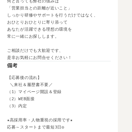
何と言っても弊社の強みは

「営業担当との距離が近いこと」

しっかり研修やサポートを行うだけではなく、

おひとりおひとりに寄り添って

あなたが活躍できる理想の環境を

常に一緒にお探しします。

ご相談だけでも大歓迎です、

是非お気軽にお問合せください！
備考
【応募後の流れ】

 ＼来社＆履歴書不要／

（1）マイページ開設＆登録

（2）WEB面接

（3）内定

★高採用率・人物重視の採用です★

応募～スタートまで最短3日◎