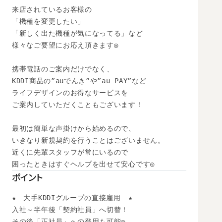
来店されているお客様の

「機種を変更したい」

「新しく出た機種が気になってる」など

様々なご要望にお応え頂きます◎

携帯電話のご案内だけでなく、

KDDI商品の”auでんき”や”au PAY”など

ライフデザインのお得なサービスを

ご案内していただくこともございます！

最初は簡単な声掛けから始めるので、

いきなり新規契約を行うことはございません。

近くに先輩スタッフが常にいるので

困ったときはすぐヘルプを出せて安心です◎
ポイント
★　大手KDDIグループの直接雇用　★

入社～半年後「契約社員」へ切替！

その後「正社員」への登用も可能◎ 
