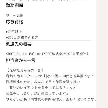
勤務期間
即日～長期
応募資格
◆高卒以上

◆週5日勤務できる方
派遣先の概要
KDDI Sonic-Falcon(KDDI株式会社100％子会社)
担当者から一言
【先輩社員からの一言】

店舗で働くスタッフの9割が20代～30代と若年層です！

目標達成のため、みんなで日々作戦会議を行い

「商品のレイアウトを変更してみる？」など

意見を出し合い、試行錯誤しています◎

やりがいがあり同世代の仲間も増え、楽しく働いてます。
