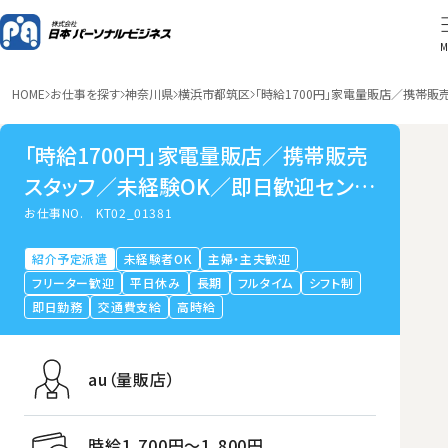
M
HOME
お仕事を探す
神奈川県
横浜市都筑区
「時給1700円」家電量販店／携帯販
「時給1700円」家電量販店／携帯販売
スタッフ／未経験OK／即日歓迎センタ
ー南
お仕事NO.
KT02_01381
紹介予定派遣
未経験者OK
主婦・主夫歓迎
フリーター歓迎
平日休み
長期
フルタイム
シフト制
即日勤務
交通費支給
高時給
au（量販店）
時給1,700円〜1,800円