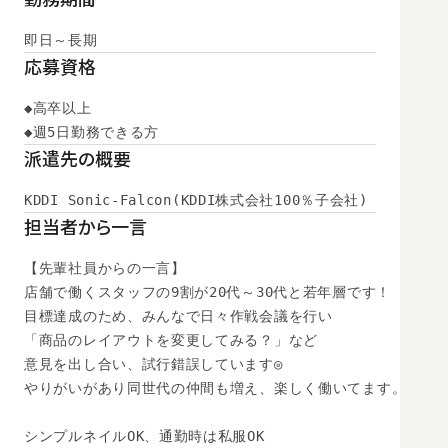
即日～長期
応募資格
◆高卒以上

◆週5日勤務できる方
派遣先の概要
KDDI Sonic-Falcon(KDDI株式会社100％子会社)
担当者から一言
【先輩社員からの一言】

店舗で働くスタッフの9割が20代～30代と若年層です！

目標達成のため、みんなで日々作戦会議を行い

「商品のレイアウトを変更してみる？」など

意見を出し合い、試行錯誤しています◎

やりがいがあり同世代の仲間も増え、楽しく働いてます。

シンプルネイルOK、通勤時は私服OK
