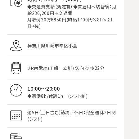
◆交通費支給（規定有）◆直雇用へ切替後：月
給286,200円＋交通費
月収例30万6850円(時給1700円×8h×21
日+残)
神奈川県川崎市幸区小倉
ＪＲ南武線(川崎－立川) 矢向 徒歩22分
10:00～20:00
◆実働8h/休憩1h (シフト制)
週5日(土日含む)勤務／休日：完全週休2日制
(シフト)