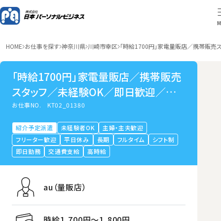
M
HOME
お仕事を探す
神奈川県
川崎市幸区
「時給1700円」家電量販店／携帯販
「時給1700円」家電量販店／携帯販売
スタッフ／未経験OK／即日歓迎／川
崎市幸区
お仕事NO.
KT02_01380
紹介予定派遣
未経験者OK
主婦・主夫歓迎
フリーター歓迎
平日休み
長期
フルタイム
シフト制
即日勤務
交通費支給
高時給
au（量販店）
時給1,700円〜1,800円