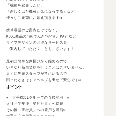
「機種を変更したい」

「新しく出た機種が気になってる」など

様々なご要望にお応え頂きます◎

携帯電話のご案内だけでなく、

KDDI商品の”auでんき”や”au PAY”など

ライフデザインのお得なサービスを

ご案内していただくこともございます！

最初は簡単な声掛けから始めるので、

いきなり新規契約を行うことはございません。

近くに先輩スタッフが常にいるので

困ったときはすぐヘルプを出せて安心です◎
ポイント
★　大手KDDIグループの直接雇用　★

入社～半年後「契約社員」へ切替！

その後「正社員」への登用も可能◎ 
