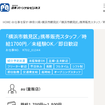
M
HOME
お仕事を探す
神奈川県
横浜市鶴見区
「横浜市鶴見区」携帯販売スタッフ／時
「横浜市鶴見区」携帯販売スタッフ／時
給1700円／未経験OK／即日歓迎
お仕事NO.
KT02_01344
紹介予定派遣
未経験者OK
主婦・主夫歓迎
フリーター歓迎
平日休み
長期
フルタイム
シフト制
即日勤務
交通費支給
高時給
オープニングスタッフ
au（量販店）
時給1,700円〜1,800円