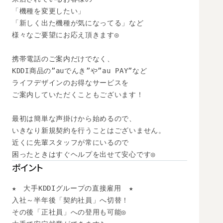
「機種を変更したい」

「新しく出た機種が気になってる」など

様々なご要望にお応え頂きます◎

携帯電話のご案内だけでなく、

KDDI商品の”auでんき”や”au PAY”など

ライフデザインのお得なサービスを

ご案内していただくこともございます！

最初は簡単な声掛けから始めるので、

いきなり新規契約を行うことはございません。

近くに先輩スタッフが常にいるので

困ったときはすぐヘルプを出せて安心です◎
ポイント
★　大手KDDIグループの直接雇用　★

入社～半年後「契約社員」へ切替！

その後「正社員」への登用も可能◎ 
