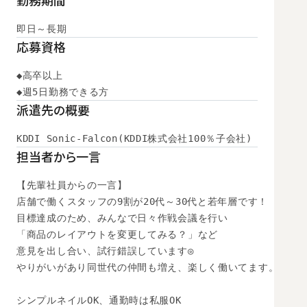
勤務期間
即日～長期
応募資格
◆高卒以上

◆週5日勤務できる方
派遣先の概要
KDDI Sonic-Falcon(KDDI株式会社100％子会社)
担当者から一言
【先輩社員からの一言】

店舗で働くスタッフの9割が20代～30代と若年層です！

目標達成のため、みんなで日々作戦会議を行い

「商品のレイアウトを変更してみる？」など

意見を出し合い、試行錯誤しています◎

やりがいがあり同世代の仲間も増え、楽しく働いてます。

シンプルネイルOK、通勤時は私服OK
