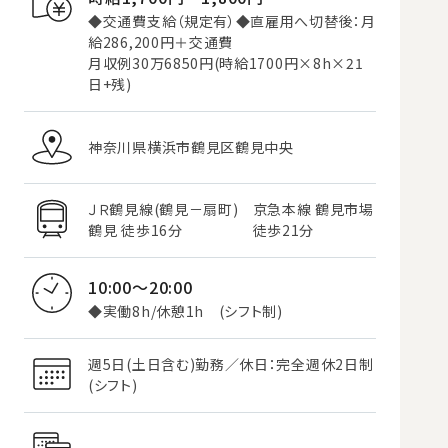
◆交通費支給（規定有）◆直雇用へ切替後：月
給286,200円＋交通費
月収例30万6850円(時給1700円×8h×21
日+残)
神奈川県横浜市鶴見区鶴見中央
ＪＲ鶴見線(鶴見－扇町)
京急本線 鶴見市場
鶴見 徒歩16分
徒歩21分
10:00～20:00
◆実働8h/休憩1h (シフト制)
週5日(土日含む)勤務／休日：完全週休2日制
(シフト)