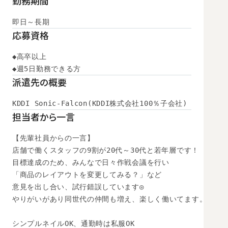
勤務期間
即日～長期
応募資格
◆高卒以上

◆週5日勤務できる方
派遣先の概要
KDDI Sonic-Falcon(KDDI株式会社100％子会社)
担当者から一言
【先輩社員からの一言】

店舗で働くスタッフの9割が20代～30代と若年層です！

目標達成のため、みんなで日々作戦会議を行い

「商品のレイアウトを変更してみる？」など

意見を出し合い、試行錯誤しています◎

やりがいがあり同世代の仲間も増え、楽しく働いてます。

シンプルネイルOK、通勤時は私服OK
