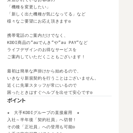
「機種を変更したい」

「新しく出た機種が気になってる」など

様々なご要望にお応え頂きます◎

携帯電話のご案内だけでなく、

KDDI商品の”auでんき”や”au PAY”など

ライフデザインのお得なサービスを

ご案内していただくこともございます！

最初は簡単な声掛けから始めるので、

いきなり新規契約を行うことはございません。

近くに先輩スタッフが常にいるので

困ったときはすぐヘルプを出せて安心です◎
ポイント
★　大手KDDIグループの直接雇用　★

入社～半年後「契約社員」へ切替！

その後「正社員」への登用も可能◎ 
