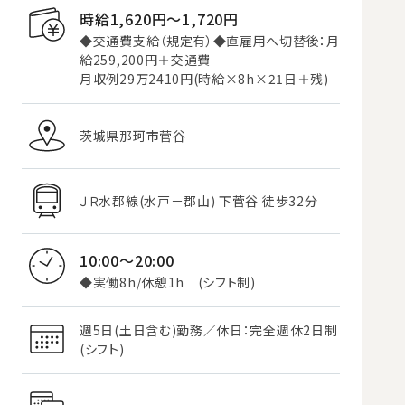
時給1,620円〜1,720円
◆交通費支給（規定有）◆直雇用へ切替後：月
給259,200円＋交通費
月収例29万2410円(時給×8h×21日＋残)
茨城県那珂市菅谷
ＪＲ水郡線(水戸－郡山) 下菅谷 徒歩32分
10:00～20:00
◆実働8h/休憩1h (シフト制)
週5日(土日含む)勤務／休日：完全週休2日制
(シフト)