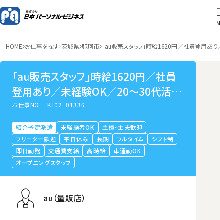
M
HOME
お仕事を探す
茨城県
那珂市
「au販売スタッフ」時給1620円／社員登用あ
「au販売スタッフ」時給1620円／社員
登用あり／未経験OK／20～30代活躍
中／茨城県那珂市
お仕事NO.
KT02_01336
紹介予定派遣
未経験者OK
主婦・主夫歓迎
フリーター歓迎
平日休み
長期
フルタイム
シフト制
即日勤務
交通費支給
高時給
車通勤OK
オープニングスタッフ
au（量販店）