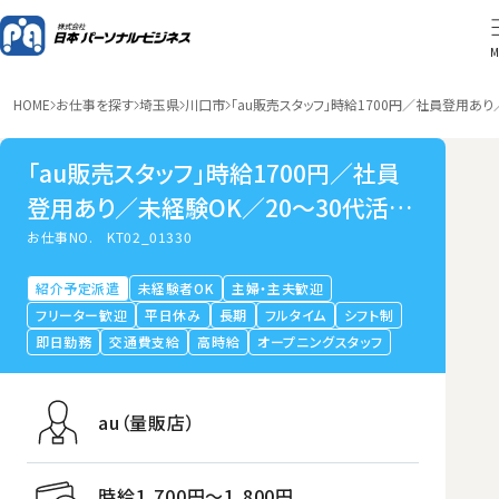
M
HOME
お仕事を探す
埼玉県
川口市
「au販売スタッフ」時給1700円／社員登用あ
「au販売スタッフ」時給1700円／社員
登用あり／未経験OK／20～30代活躍
中／川口市
お仕事NO.
KT02_01330
紹介予定派遣
未経験者OK
主婦・主夫歓迎
フリーター歓迎
平日休み
長期
フルタイム
シフト制
即日勤務
交通費支給
高時給
オープニングスタッフ
au（量販店）
時給1,700円〜1,800円