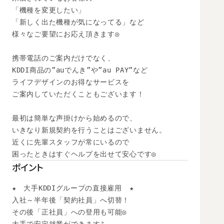
「機種を変更したい」

「新しく出た機種が気になってる」など

様々なご要望にお応え頂きます◎

携帯電話のご案内だけでなく、

KDDI商品の”auでんき”や”au PAY”など

ライフデザインのお得なサービスを

ご案内していただくこともございます！

最初は簡単な声掛けから始めるので、

いきなり新規契約を行うことはございません。

近くに先輩スタッフが常にいるので

困ったときはすぐヘルプを出せて安心です◎
ポイント
★　大手KDDIグループの直接雇用　★

入社～半年後「契約社員」へ切替！

その後「正社員」への登用も可能◎ 
