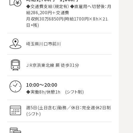
◆交通費支給（規定有）◆直雇用へ切替後：月
給286,200円＋交通費
月収例30万6850円(時給1700円×8h×21
日+残)
埼玉県川口市前川
ＪＲ京浜東北線 蕨 徒歩31分
10:00～20:00
◆実働8h/休憩1h (シフト制)
週5日(土日含む)勤務／休日：完全週休2日制
(シフト)