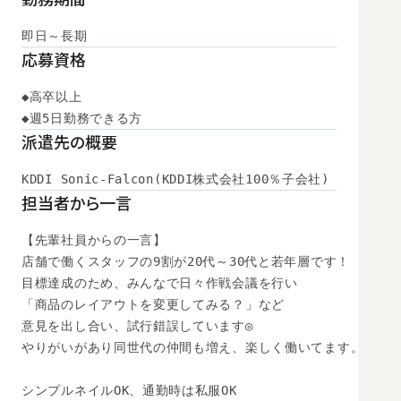
即日～長期
応募資格
◆高卒以上

◆週5日勤務できる方
派遣先の概要
KDDI Sonic-Falcon(KDDI株式会社100％子会社)
担当者から一言
【先輩社員からの一言】

店舗で働くスタッフの9割が20代～30代と若年層です！

目標達成のため、みんなで日々作戦会議を行い

「商品のレイアウトを変更してみる？」など

意見を出し合い、試行錯誤しています◎

やりがいがあり同世代の仲間も増え、楽しく働いてます。

シンプルネイルOK、通勤時は私服OK
