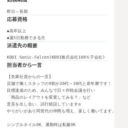
即日～長期
応募資格
◆高卒以上

◆週5日勤務できる方
派遣先の概要
KDDI Sonic-Falcon(KDDI株式会社100％子会社)
担当者から一言
【先輩社員からの一言】

店舗で働くスタッフの9割が20代～30代と若年層です！

目標達成のため、みんなで日々作戦会議を行い

「商品のレイアウトを変更してみる？」など

意見を出し合い、試行錯誤しています◎

やりがいがあり同世代の仲間も増え、楽しく働いてます。

シンプルネイルOK、通勤時は私服OK
