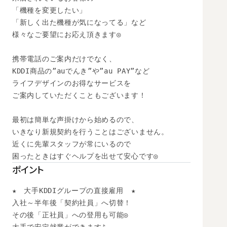
「機種を変更したい」

「新しく出た機種が気になってる」など

様々なご要望にお応え頂きます◎

携帯電話のご案内だけでなく、

KDDI商品の”auでんき”や”au PAY”など

ライフデザインのお得なサービスを

ご案内していただくこともございます！

最初は簡単な声掛けから始めるので、

いきなり新規契約を行うことはございません。

近くに先輩スタッフが常にいるので

困ったときはすぐヘルプを出せて安心です◎
ポイント
★　大手KDDIグループの直接雇用　★

入社～半年後「契約社員」へ切替！

その後「正社員」への登用も可能◎ 
