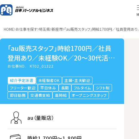
M
HOME
お仕事を探す
埼玉県
新座市
「au販売スタッフ」時給1700円／社員登用あ
「au販売スタッフ」時給1700円／社員
登用あり／未経験OK／20～30代活躍
中／新座市
お仕事NO.
KT02_01322
紹介予定派遣
未経験者OK
主婦・主夫歓迎
フリーター歓迎
平日休み
長期
フルタイム
シフト制
即日勤務
交通費支給
高時給
オープニングスタッフ
au（量販店）
時給1,700円〜1,800円