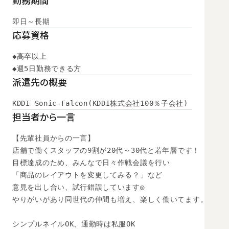
勤務期間
即日～長期
応募資格
◆高卒以上

◆週5日勤務できる方
派遣先の概要
KDDI Sonic-Falcon(KDDI株式会社100％子会社)
担当者から一言
【先輩社員からの一言】

店舗で働くスタッフの9割が20代～30代と若年層です！

目標達成のため、みんなで日々作戦会議を行い

「商品のレイアウトを変更してみる？」など

意見を出し合い、試行錯誤しています◎

やりがいがあり同世代の仲間も増え、楽しく働いてます。

シンプルネイルOK、通勤時は私服OK
