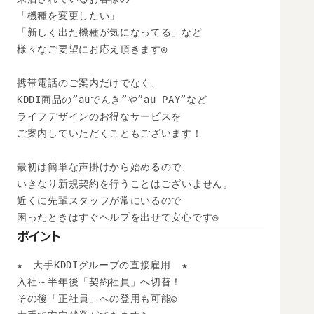
「機種を変更したい」

「新しく出た機種が気になってる」など

様々なご要望にお応え頂きます◎

携帯電話のご案内だけでなく、

KDDI商品の”auでんき”や”au PAY”など

ライフデザインのお得なサービスを

ご案内していただくこともございます！

最初は簡単な声掛けから始めるので、

いきなり新規契約を行うことはございません。

近くに先輩スタッフが常にいるので

困ったときはすぐヘルプを出せて安心です◎
ポイント
★　大手KDDIグループの直接雇用　★

入社～半年後「契約社員」へ切替！

その後「正社員」への登用も可能◎ 
