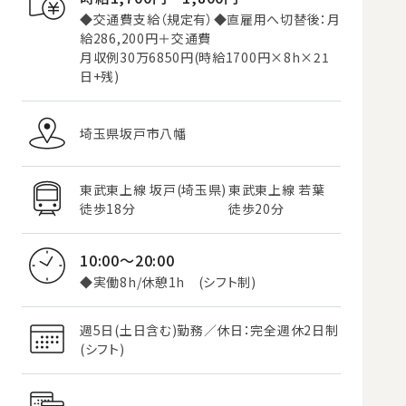
◆交通費支給（規定有）◆直雇用へ切替後：月
給286,200円＋交通費
月収例30万6850円(時給1700円×8h×21
日+残)
埼玉県坂戸市八幡
東武東上線 坂戸(埼玉県)
東武東上線 若葉
徒歩18分
徒歩20分
10:00～20:00
◆実働8h/休憩1h (シフト制)
週5日(土日含む)勤務／休日：完全週休2日制
(シフト)