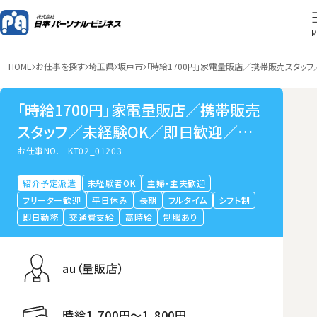
M
HOME
お仕事を探す
埼玉県
坂戸市
「時給1700円」家電量販店／携帯販売スタッ
「時給1700円」家電量販店／携帯販売
スタッフ／未経験OK／即日歓迎／坂
戸市
お仕事NO.
KT02_01203
紹介予定派遣
未経験者OK
主婦・主夫歓迎
フリーター歓迎
平日休み
長期
フルタイム
シフト制
即日勤務
交通費支給
高時給
制服あり
au（量販店）
時給1,700円〜1,800円