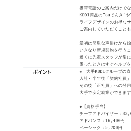
携帯電話のご案内だけでな
KDDI商品の”auでんき”や”
ライフデザインのお得なサ
ご案内していただくことも
最初は簡単な声掛けから始
いきなり新規契約を行うこ
近くに先輩スタッフが常に
困ったときはすぐヘルプを
ポイント
★　大手KDDIグループの直
入社～半年後「契約社員」
その後「正社員」への登用も
大手で安定就業ができます♪
◆【資格手当】

チーフアドバイザー：33,0
アドバンス：16,400円

ベーシック：5,200円
