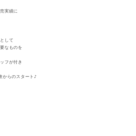
売実績に

として

要なものを

ッフが付き

からのスタート♪
