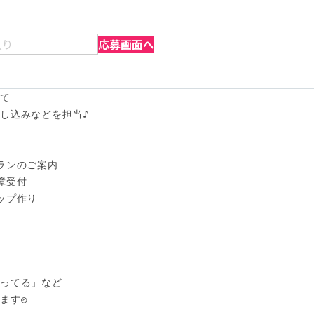
入り
応募画面へ
て

し込みなどを担当♪

ランのご案内

受付

プ作り

ってる」など

す◎
