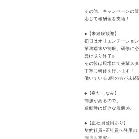
その他、キャンペーンの販
応じて報酬金を支給！

◆【未経験歓迎】 

初日はオリエンテーション
業務端末や制服、研修に必
受け取り終了◎

その後は現場にて先輩スタ
丁寧に研修を行います！

働いている8割の方が未経験
◆【身だしなみ】

制服があるので、

通勤時は好きな服装ok

◆【正社員登用あり】

契約社員→正社員へ登用の

制度も充実☆
