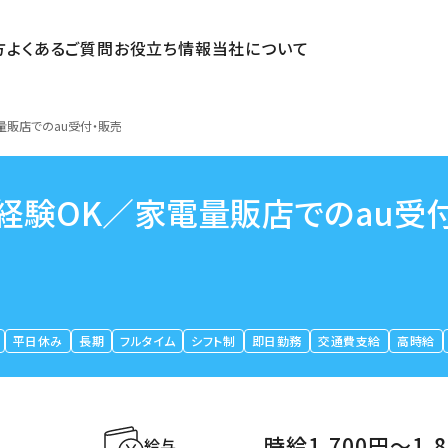
方
よくあるご質問
お役立ち情報
当社について
量販店でのau受付・販売
未経験OK／家電量販店でのau受
平日休み
長期
フルタイム
シフト制
即日勤務
交通費支給
高時給
時給1,700円〜1,
給与