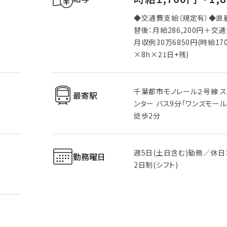
◆交通費支給（規定有）◆直
替後：月給286,200円＋交
月収例30万6850円(時給17
×8h×21日+残)
千葉都市モノレール２号線 
最寄駅
ンター バス9分「ワンズモー
徒歩2分
週5日(土日含む)勤務／休日
勤務曜日
2日制(シフト)