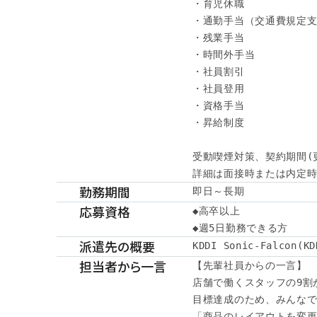
・育児休職

・通勤手当（交通費規定支
・残業手当

・時間外手当

・社員割引

・社員登用

・資格手当

・昇給制度

受動喫煙対策、契約期間(
詳細は面接時または内定時に
勤務期間
即日～長期
応募資格
◆高卒以上

◆週5日勤務できる方
派遣先の概要
KDDI Sonic-Falcon
担当者から一言
【先輩社員からの一言】

店舗で働くスタッフの9割が
目標達成のため、みんなで
「商品のレイアウトを変更