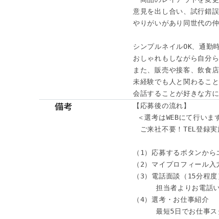
意見を出し合い、試行錯誤
やりがいがあり同世代の仲
シンプルネイルOK、通勤時
おしゃれもしながら自分ら
また、販売や接客、飲食店
未経験でも人と関わること
会話することが好きな方に
備考
【応募後の流れ】

 ＜選考はWEBにて行います
　ご来社不要！TEL登録実施
（1）応募するボタンから
（2）マイプロフィール入力
（3）電話面談（15分程度）
　　  担当者よりお電話い
（4）選考・お仕事紹介

　　  最短5日でお仕事ス