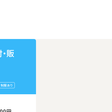
付・販
制服あり
800円