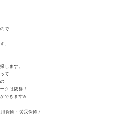
ので

す。

探します。

って

の

ークは抜群！

ができます◎
用保険・労災保険) 
