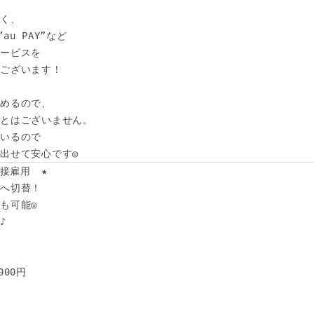
く、

au PAY”など

ービスを

ございます！

めるので、

とはございません。

いるので

出せて安心です◎
接雇用　★

へ切替！

可能◎ 



00円
