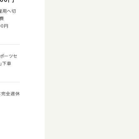
雇用へ切
通費
00円
スポーツセ
ル」下車
：完全週休