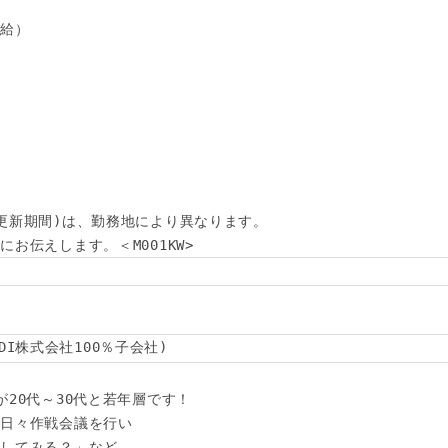
給）

更新期間)は、勤務地により異なります。

お伝えします。＜M001KW>
(KDDI株式会社100％子会社)
20代～30代と若年層です！

日々作戦会議を行い

してみる？」など
