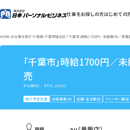
仕事をお探しの方
はじめての
HOME
お仕事を探す
千葉県
千葉市稲毛区
「千葉市」時給1700円／未経験OK／家電
「千葉市」時給1700円／
売
お仕事NO.
KT02_01202
紹介予定派遣
未経験者OK
主婦・主夫歓迎
フリーター歓迎
au（量販店）
職種