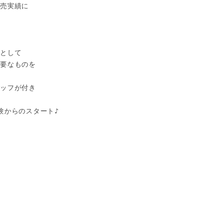
売実績に

として

要なものを

ッフが付き

からのスタート♪
