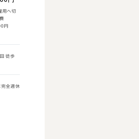
雇用へ切
通費
00円
田 徒歩
：完全週休