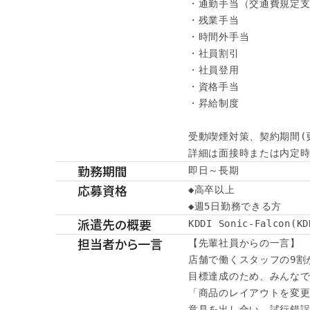
・通勤手当（交通費規定支
・残業手当

・時間外手当

・社員割引

・社員登用

・資格手当

・昇給制度

受動喫煙対策、契約期間(
詳細は面接時または内定時に
勤務期間
即日～長期
応募資格
◆高卒以上

◆週5日勤務できる方
派遣先の概要
KDDI Sonic-Falcon
担当者から一言
【先輩社員からの一言】

店舗で働くスタッフの9割が
目標達成のため、みんなで
「商品のレイアウトを変更
意見を出し合い、試行錯誤