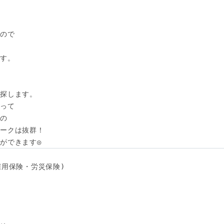
ので

す。

探します。

って

の

ークは抜群！

ができます◎
用保険・労災保険) 
