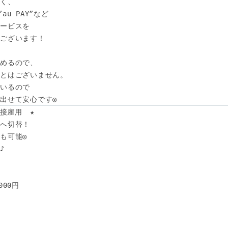
く、

au PAY”など

ービスを

ございます！

めるので、

とはございません。

いるので

出せて安心です◎
接雇用　★

へ切替！

可能◎ 



00円
