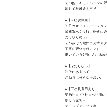
その他、キャンペーンの販
応じて報酬金を支給！

◆【未経験歓迎】 

初日はオリエンテーション
業務端末や制服、研修に必
受け取り終了◎

その後は現場にて先輩スタ
丁寧に研修を行います！

働いている8割の方が未経験
◆【身だしなみ】

制服があるので、

通勤時は好きな服装ok

◆【正社員登用あり】

契約社員→正社員へ登用の

制度も充実☆

ステップアップ充実！
