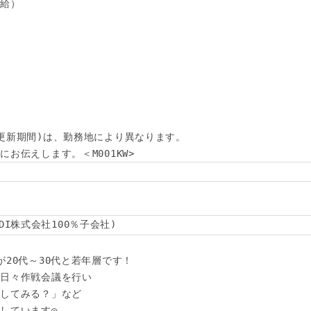
給）

更新期間)は、勤務地により異なります。

お伝えします。＜M001KW>
(KDDI株式会社100％子会社)
20代～30代と若年層です！

日々作戦会議を行い

してみる？」など

しています◎
