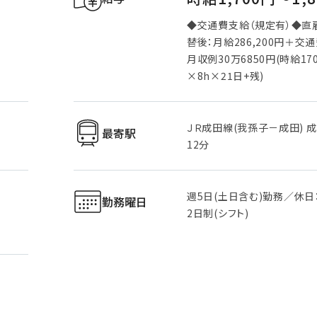
◆交通費支給（規定有）◆直
替後：月給286,200円＋交
月収例30万6850円(時給17
×8h×21日+残)
ＪＲ成田線(我孫子－成田) 成
最寄駅
12分
週5日(土日含む)勤務／休日
勤務曜日
2日制(シフト)