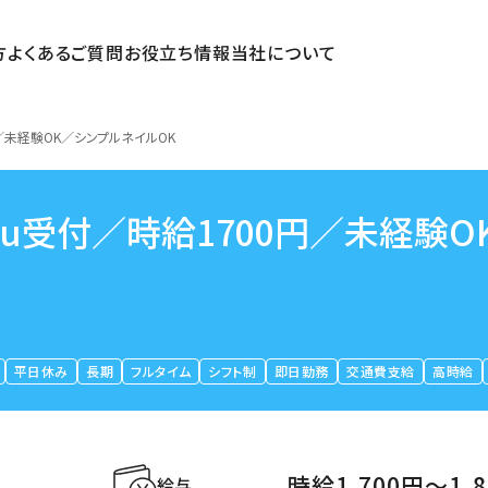
方
よくあるご質問
お役立ち情報
当社について
／未経験OK／シンプルネイルOK
u受付／時給1700円／未経験O
平日休み
長期
フルタイム
シフト制
即日勤務
交通費支給
高時給
時給1,700円〜1,
給与