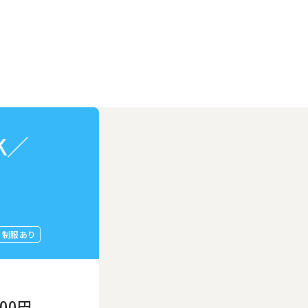
K／
制服あり
800円