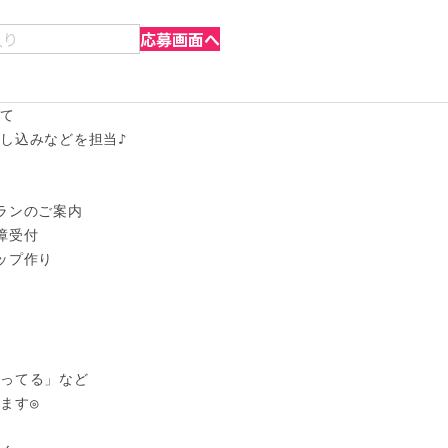
入り
応募画面へ
て

し込みなどを担当♪

ランのご案内

受付

プ作り

ってる」など

す◎
