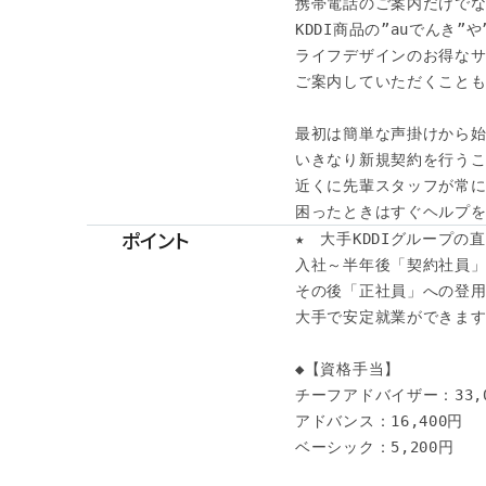
携帯電話のご案内だけでな
KDDI商品の”auでんき”や”
ライフデザインのお得なサ
ご案内していただくことも
最初は簡単な声掛けから始
いきなり新規契約を行うこ
近くに先輩スタッフが常に
困ったときはすぐヘルプを
ポイント
★　大手KDDIグループの直
入社～半年後「契約社員」
その後「正社員」への登用も
大手で安定就業ができます♪
◆【資格手当】

チーフアドバイザー：33,0
アドバンス：16,400円

ベーシック：5,200円
