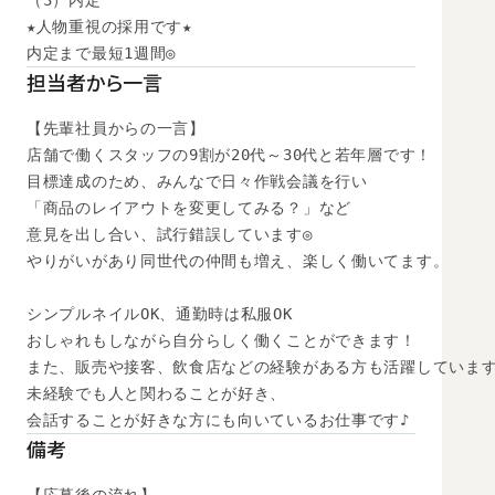
（3）内定

★人物重視の採用です★

内定まで最短1週間◎
担当者から一言
【先輩社員からの一言】

店舗で働くスタッフの9割が20代～30代と若年層です！

目標達成のため、みんなで日々作戦会議を行い

「商品のレイアウトを変更してみる？」など

意見を出し合い、試行錯誤しています◎

やりがいがあり同世代の仲間も増え、楽しく働いてます。

シンプルネイルOK、通勤時は私服OK

おしゃれもしながら自分らしく働くことができます！

また、販売や接客、飲食店などの経験がある方も活躍しています
未経験でも人と関わることが好き、

会話することが好きな方にも向いているお仕事です♪
備考