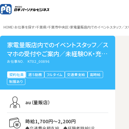
HOME
お仕事を探す
千葉県
千葉市中央区
家電量販店内でのイベントスタッフ／ス
家電量販店内でのイベントスタッフ／ス
マホの受付やご案内／未経験OK・充実
の研修サポート／千葉
お仕事NO.
KT02_00896
契約社員
週５勤務
フルタイム
交通費支給
高時給
制服あり
au（量販店）
時給1,700円〜2,200円
◆交通費全額支給 ◆経験者時給UP