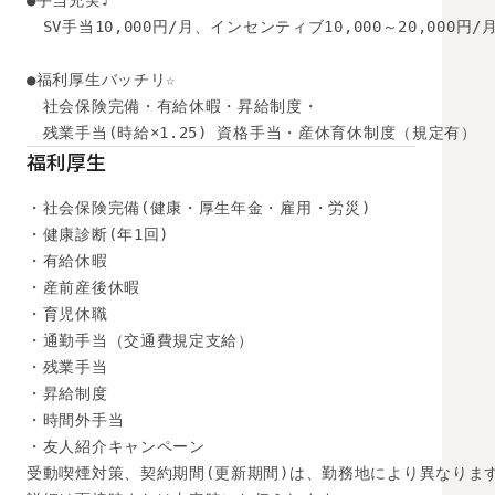
●手当充実♪

　SV手当10,000円/月、インセンティブ10,000～20,000円/月
●福利厚生バッチリ☆ 

　社会保険完備・有給休暇・昇給制度・ 

　残業手当(時給×1.25) 資格手当・産休育休制度（規定有）
福利厚生
・社会保険完備(健康・厚生年金・雇用・労災)

・健康診断(年1回)

・有給休暇

・産前産後休暇

・育児休職

・通勤手当（交通費規定支給）

・残業手当

・昇給制度

・時間外手当

・友人紹介キャンペーン

受動喫煙対策、契約期間(更新期間)は、勤務地により異なります