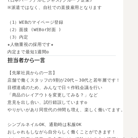
(日本パーソナルビジネス/グループ企業)

※派遣ではなく、自社での直接雇用となります

（1）WEBのマイページ登録　

（2）面接 (WEBor対面 )

（3）内定

★人物重視の採用です★

内定まで最短1週間◎
担当者から一言
【先輩社員からの一言】

店舗で働くスタッフの9割が20代～30代と若年層です！

目標達成のため、みんなで日々作戦会議を行い

「商品のレイアウトを変更してみる？」など

意見を出し合い、試行錯誤しています◎

やりがいがあり同世代の仲間も増え、楽しく働いてます。

シンプルネイルOK、通勤時は私服OK

おしゃれもしながら自分らしく働くことができます！
