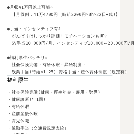
●月収41万円以上可能☆

　【月収例：41万4700円（時給2200円×8h×22日+残)】

●手当・インセンティブ有♪

　がんばりはしっかり評価！モチベーションもUP♪

　SV手当10,000円/月、インセンティブ10,000～20,000円/月
●福利厚生バッチリ☆ 

　社会保険完備・有給休暇・昇給制度・ 

　残業手当(時給×1.25) 資格手当・産休育休制度（規定有）
福利厚生
・社会保険完備(健康・厚生年金・雇用・労災)

・健康診断(年1回)

・有給休暇

・産前産後休暇

・育児休職

・通勤手当（交通費規定支給）
