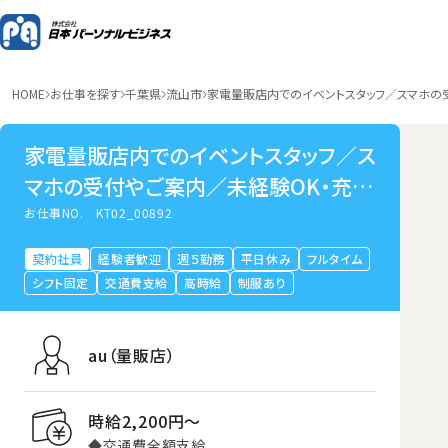
HOME
お仕事を探す
千葉県
流山市
家電量販店内でのイベントスタッフ／スマホの
家電量販店内でのイベントスタッフ／ス
マホの受付やご案内／未経験OK・充実
の研修サポート／流山
お仕事NO.
KT02_00892
契約社員
経験者歓迎
週５勤務
平日休み
フルタイム
シフト固定
交通費支給
高時給
制服あり
au（量販店）
時給2,200円〜
◆交通費全額支給