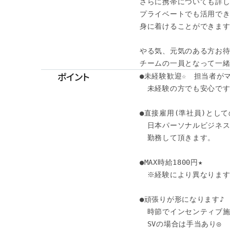
さらに携帯についても詳し
プライベートでも活用でき
身に着けることができます
やる気、元気のある方お待
チームの一員となって一
ポイント
●未経験歓迎☆　担当者が
　未経験の方でも安心です
●直接雇用(準社員)としての
　日本パーソナルビジネス
　勤務して頂きます。

●MAX時給1800円★

　※経験により異なります
●頑張りが形になります♪

　時節でインセンティブ施
　SVの場合は手当あり◎
