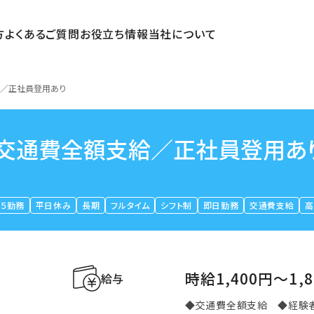
方
よくあるご質問
お役立ち情報
当社について
給／正社員登用あり
／交通費全額支給／正社員登用あ
５勤務
平日休み
長期
フルタイム
シフト制
即日勤務
交通費支給
高
時給1,400円〜1,
給与
◆交通費全額支給 ◆経験