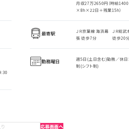
月収27万2650円（時給140
×8h×22日＋残業15h）
ＪＲ京葉線 海浜幕
ＪＲ総武
最寄駅
張 徒歩7分
徒歩20
週5日(土日含む)勤務／休日
勤務曜日
制(シフト制)
:30
入り
応募画面へ