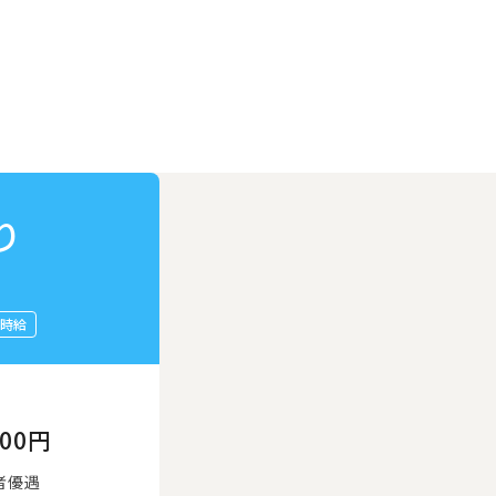
り
時給
800円
者優遇