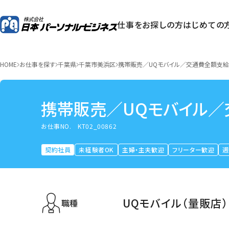
仕事をお探しの方
はじめての
HOME
お仕事を探す
千葉県
千葉市美浜区
携帯販売／UQモバイル／交通費全額支
携帯販売／UQモバイル
お仕事NO.
KT02_00862
契約社員
未経験者OK
主婦・主夫歓迎
フリーター歓迎
週
UQモバイル（量販店）
職種