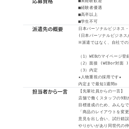
応募資格
■未経験歓迎

■経験者優遇

■高卒以上

■学生不可
派遣先の概要
日本パーソナルビジネス・
(日本パーソナルビジネス/
※派遣ではなく、自社での
（1）WEBのマイページ登録
（2）面接 (WEBor対面 )

（3）内定

★人物重視の採用です★

内定まで最短1週間◎
担当者から一言
【先輩社員からの一言】

店舗で働くスタッフの9割が
目標達成のため、みんなで
「商品のレイアウトを変更
意見を出し合い、試行錯誤
やりがいがあり同世代の仲