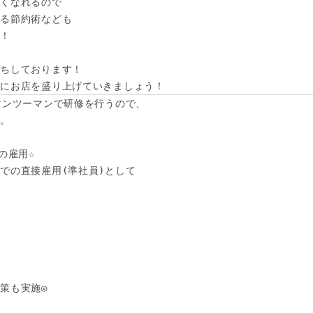
くなれるので

る節約術なども

！

ちしております！

緒にお店を盛り上げていきましょう！
マンツーマンで研修を行うので、

。

雇用☆

での直接雇用(準社員)として



策も実施◎
