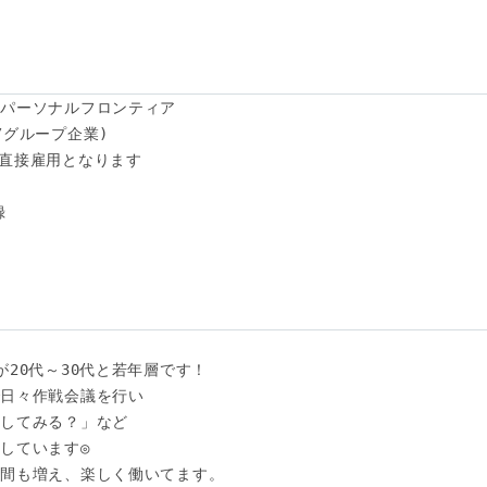
パーソナルフロンティア

グループ企業)

直接雇用となります

　

20代～30代と若年層です！

日々作戦会議を行い

してみる？」など

しています◎

間も増え、楽しく働いてます。
