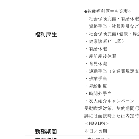
●各種福利厚生も充実☆ 

　社会保険完備・有給休暇・
　資格手当・社員割引な
福利厚生
・社会保険完備(健康・厚
・健康診断(年1回)

・有給休暇

・産前産後休暇

・育児休職

・通勤手当（交通費規定支
・残業手当

・昇給制度

・時間外手当

・友人紹介キャンペーン

受動喫煙対策、契約期間(
詳細は面接時または内定時
＜M001KW＞
勤務期間
即日／長期