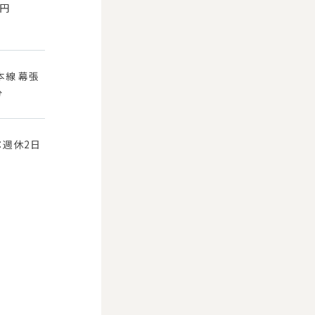
0円
本線 幕張
分
：週休2日