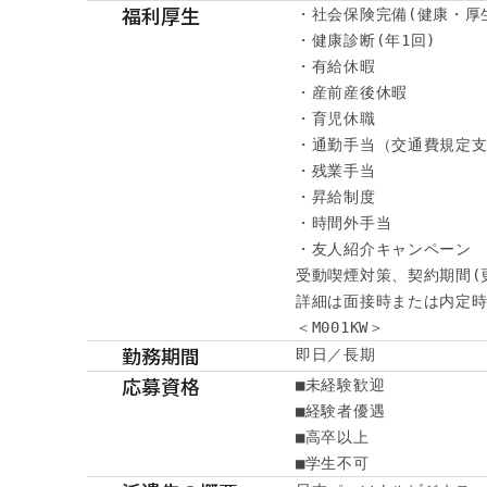
福利厚生
・社会保険完備(健康・厚
・健康診断(年1回)

・有給休暇

・産前産後休暇

・育児休職

・通勤手当（交通費規定支
・残業手当

・昇給制度

・時間外手当

・友人紹介キャンペーン

受動喫煙対策、契約期間(
詳細は面接時または内定時
＜M001KW＞
勤務期間
即日／長期
応募資格
■未経験歓迎

■経験者優遇

■高卒以上

■学生不可