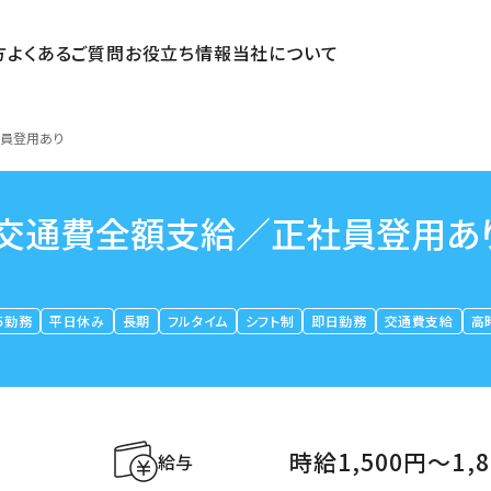
方
よくあるご質問
お役立ち情報
当社について
社員登用あり
／交通費全額支給／正社員登用あ
５勤務
平日休み
長期
フルタイム
シフト制
即日勤務
交通費支給
高
時給1,500円〜1,
給与