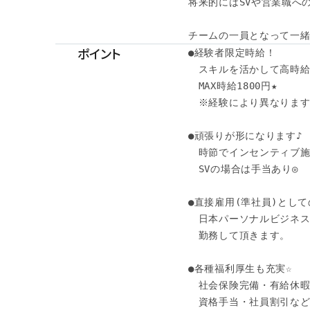
将来的にはSVや営業職への
チームの一員となって一
ポイント
●経験者限定時給！

　スキルを活かして高時給
　MAX時給1800円★

　※経験により異なります
●頑張りが形になります♪

　時節でインセンティブ施
　SVの場合は手当あり◎

●直接雇用(準社員)としての
　日本パーソナルビジネス
　勤務して頂きます。

●各種福利厚生も充実☆ 

　社会保険完備・有給休暇・
　資格手当・社員割引な