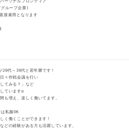
パーソナルフロンティア

グループ企業)

直接雇用となります

　

20代～30代と若年層です！

日々作戦会議を行い

してみる？」など

しています◎

間も増え、楽しく働いてます。

は私服OK

しく働くことができます！

などの経験がある方も活躍しています。
