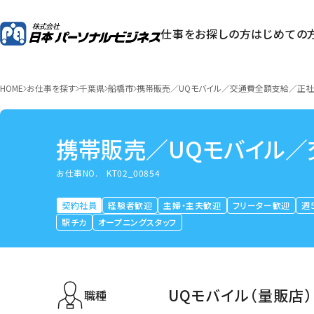
仕事をお探しの方
はじめての
HOME
お仕事を探す
千葉県
船橋市
携帯販売／UQモバイル／交通費全額支給／正
携帯販売／UQモバイル
お仕事NO.
KT02_00854
契約社員
経験者歓迎
主婦・主夫歓迎
フリーター歓迎
週
駅チカ
オープニングスタッフ
UQモバイル（量販店）
職種