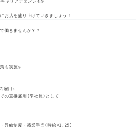
キャリアチェンジも◎

緒にお店を盛り上げていきましょう！
で働きませんか？？



策も実施◎

雇用☆

での直接雇用(準社員)として

昇給制度・残業手当(時給×1.25) 

ど