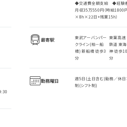
◆交通費全額支給 ◆経験
月収35万550円（時給1800
×8h×22日+残業15h）
東武アーバンパー
東葉高速
最寄駅
クライン(柏－船
鉄道 東海
橋) 新船橋 徒歩3
神 徒歩1
分
分
週5日(土日含む)勤務／休日
勤務曜日
制(シフト制)
:30