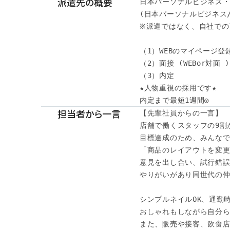
派遣先の概要
日本パーソナルビジネス・
(日本パーソナルビジネス/
※派遣ではなく、自社での
（1）WEBのマイページ登録
（2）面接 (WEBor対面 )

（3）内定

★人物重視の採用です★

内定まで最短1週間◎
担当者から一言
【先輩社員からの一言】

店舗で働くスタッフの9割が
目標達成のため、みんなで
「商品のレイアウトを変更
意見を出し合い、試行錯誤
やりがいがあり同世代の仲
シンプルネイルOK、通勤時
おしゃれもしながら自分ら
また、販売や接客、飲食店