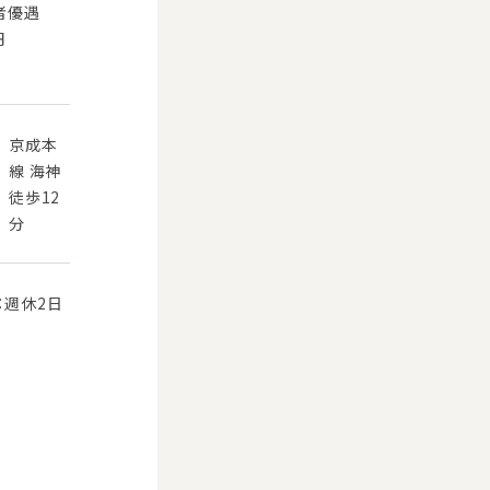
者優遇
円
京成本
線 海神
0
徒歩12
分
：週休2日