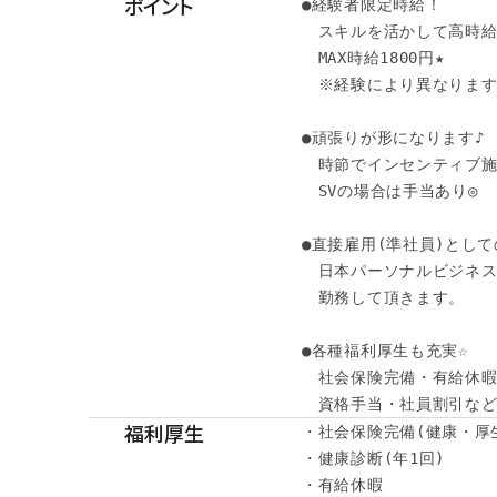
ポイント
●経験者限定時給！

　スキルを活かして高時給
　MAX時給1800円★

　※経験により異なります
●頑張りが形になります♪

　時節でインセンティブ施
　SVの場合は手当あり◎

●直接雇用(準社員)としての
　日本パーソナルビジネス
　勤務して頂きます。

●各種福利厚生も充実☆ 

　社会保険完備・有給休暇・
　資格手当・社員割引な
福利厚生
・社会保険完備(健康・厚
・健康診断(年1回)

・有給休暇
