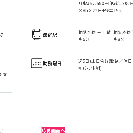
月収35万550円（時給1800
×8h×22日+残業15h）
相鉄本線 星川 徒
相鉄本線 
最寄駅
町
歩6分
歩8分
週5日(土日含む)勤務／休日
勤務曜日
制(シフト制)
:30
入り
応募画面へ