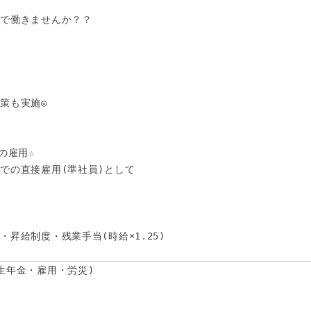
で働きませんか？？



策も実施◎

雇用☆

での直接雇用(準社員)として

昇給制度・残業手当(時給×1.25) 

ど
生年金・雇用・労災)
