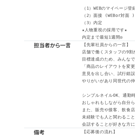
（1）WEBのマイページ登録
（2）面接 (WEBor対面 )

（3）内定

★人物重視の採用です★

内定まで最短1週間◎
担当者から一言
【先輩社員からの一言】

店舗で働くスタッフの9割が
目標達成のため、みんなで
「商品のレイアウトを変更
意見を出し合い、試行錯誤
やりがいがあり同世代の仲
シンプルネイルOK、通勤時
おしゃれもしながら自分ら
また、販売や接客、飲食店
未経験でも人と関わること
会話することが好きな方に
備考
【応募後の流れ】
