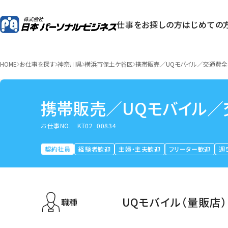
仕事をお探しの方
はじめての
HOME
お仕事を探す
神奈川県
横浜市保土ケ谷区
携帯販売／UQモバイル／交通費
携帯販売／UQモバイル
お仕事NO.
KT02_00834
契約社員
経験者歓迎
主婦・主夫歓迎
フリーター歓迎
週
UQモバイル（量販店）
職種