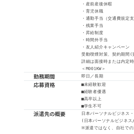
・産前産後休暇

・育児休職

・通勤手当（交通費規定支
・残業手当

・昇給制度

・時間外手当

・友人紹介キャンペーン

受動喫煙対策、契約期間(
詳細は面接時または内定時
＜M001KW＞
勤務期間
即日／長期
応募資格
■未経験歓迎

■経験者優遇

■高卒以上

■学生不可
派遣先の概要
日本パーソナルビジネス・
(日本パーソナルビジネス/
※派遣ではなく、自社での