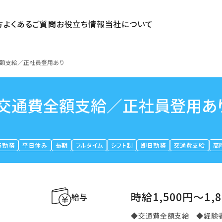
方
よくあるご質問
お役立ち情報
当社について
全額支給／正社員登用あり
／交通費全額支給／正社員登用あ
５勤務
平日休み
長期
フルタイム
シフト制
即日勤務
交通費支給
高
時給1,500円〜1,
給与
◆交通費全額支給 ◆経験