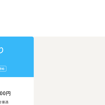
り
時給
800円
者優遇