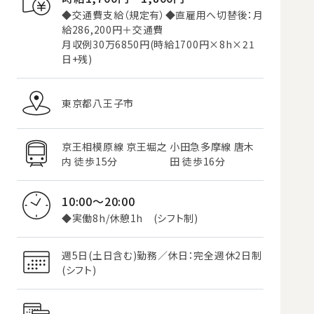
◆交通費支給（規定有）◆直雇用へ切替後：月
給286,200円＋交通費
月収例30万6850円(時給1700円×8h×21
日+残)
東京都八王子市
京王相模原線 京王堀之
小田急多摩線 唐木
内 徒歩15分
田 徒歩16分
10:00～20:00
◆実働8h/休憩1h (シフト制)
週5日(土日含む)勤務／休日：完全週休2日制
(シフト)