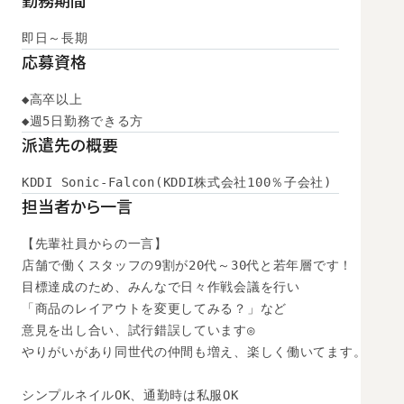
勤務期間
即日～長期
応募資格
◆高卒以上

◆週5日勤務できる方
派遣先の概要
KDDI Sonic-Falcon(KDDI株式会社100％子会社)
担当者から一言
【先輩社員からの一言】

店舗で働くスタッフの9割が20代～30代と若年層です！

目標達成のため、みんなで日々作戦会議を行い

「商品のレイアウトを変更してみる？」など

意見を出し合い、試行錯誤しています◎

やりがいがあり同世代の仲間も増え、楽しく働いてます。

シンプルネイルOK、通勤時は私服OK
