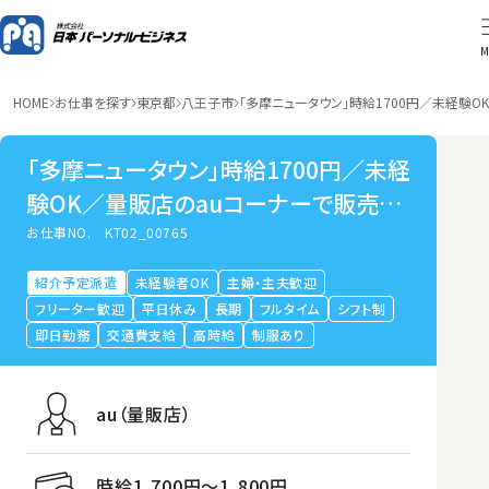
M
HOME
お仕事を探す
東京都
八王子市
「多摩ニュータウン」時給1700円／未経験O
「多摩ニュータウン」時給1700円／未経
験OK／量販店のauコーナーで販売・
接客
お仕事NO.
KT02_00765
紹介予定派遣
未経験者OK
主婦・主夫歓迎
フリーター歓迎
平日休み
長期
フルタイム
シフト制
即日勤務
交通費支給
高時給
制服あり
au（量販店）
時給1,700円〜1,800円