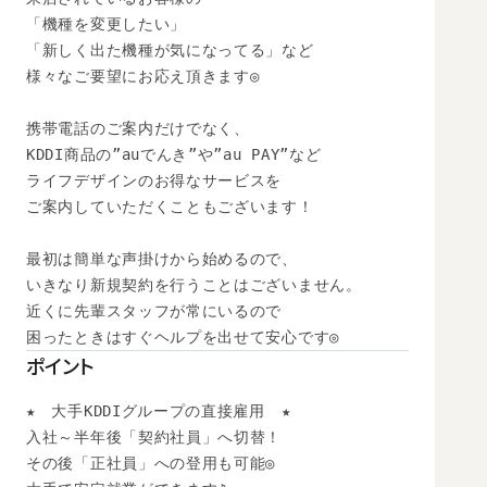
「機種を変更したい」

「新しく出た機種が気になってる」など

様々なご要望にお応え頂きます◎

携帯電話のご案内だけでなく、

KDDI商品の”auでんき”や”au PAY”など

ライフデザインのお得なサービスを

ご案内していただくこともございます！

最初は簡単な声掛けから始めるので、

いきなり新規契約を行うことはございません。

近くに先輩スタッフが常にいるので

困ったときはすぐヘルプを出せて安心です◎
ポイント
★　大手KDDIグループの直接雇用　★

入社～半年後「契約社員」へ切替！

その後「正社員」への登用も可能◎ 
