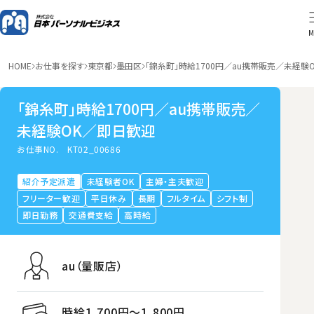
M
HOME
お仕事を探す
東京都
墨田区
「錦糸町」時給1700円／au携帯販売／未経験
「錦糸町」時給1700円／au携帯販売／
未経験OK／即日歓迎
お仕事NO.
KT02_00686
紹介予定派遣
未経験者OK
主婦・主夫歓迎
フリーター歓迎
平日休み
長期
フルタイム
シフト制
即日勤務
交通費支給
高時給
au（量販店）
時給1,700円〜1,800円