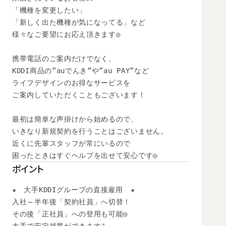
「機種を変更したい」

「新しく出た機種が気になってる」など

様々なご要望にお応え頂きます◎

携帯電話のご案内だけでなく、

KDDI商品の”auでんき”や”au PAY”など

ライフデザインのお得なサービスを

ご案内していただくこともございます！

最初は簡単な声掛けから始めるので、

いきなり新規契約を行うことはございません。

近くに先輩スタッフが常にいるので

困ったときはすぐヘルプを出せて安心です◎
ポイント
★　大手KDDIグループの直接雇用　★

入社～半年後「契約社員」へ切替！

その後「正社員」への登用も可能◎ 
