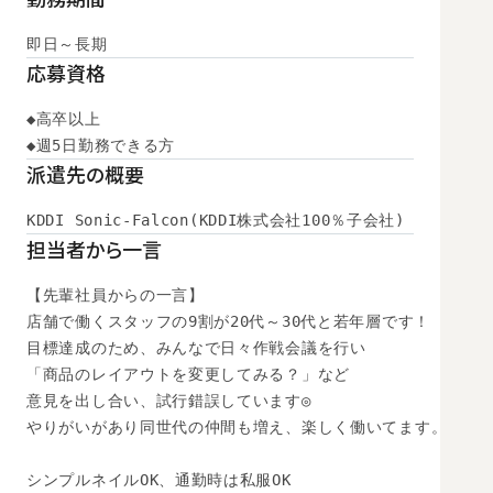
即日～長期
応募資格
◆高卒以上

◆週5日勤務できる方
派遣先の概要
KDDI Sonic-Falcon(KDDI株式会社100％子会社)
担当者から一言
【先輩社員からの一言】

店舗で働くスタッフの9割が20代～30代と若年層です！

目標達成のため、みんなで日々作戦会議を行い

「商品のレイアウトを変更してみる？」など

意見を出し合い、試行錯誤しています◎

やりがいがあり同世代の仲間も増え、楽しく働いてます。

シンプルネイルOK、通勤時は私服OK
