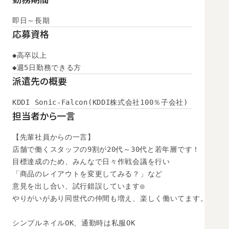
即日～長期
応募資格
◆高卒以上

◆週5日勤務できる方
派遣先の概要
KDDI Sonic-Falcon(KDDI株式会社100％子会社)
担当者から一言
【先輩社員からの一言】

店舗で働くスタッフの9割が20代～30代と若年層です！

目標達成のため、みんなで日々作戦会議を行い

「商品のレイアウトを変更してみる？」など

意見を出し合い、試行錯誤しています◎

やりがいがあり同世代の仲間も増え、楽しく働いてます。

シンプルネイルOK、通勤時は私服OK
