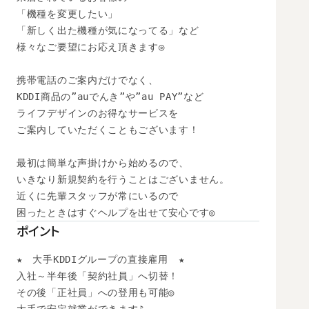
「機種を変更したい」

「新しく出た機種が気になってる」など

様々なご要望にお応え頂きます◎

携帯電話のご案内だけでなく、

KDDI商品の”auでんき”や”au PAY”など

ライフデザインのお得なサービスを

ご案内していただくこともございます！

最初は簡単な声掛けから始めるので、

いきなり新規契約を行うことはございません。

近くに先輩スタッフが常にいるので

困ったときはすぐヘルプを出せて安心です◎
ポイント
★　大手KDDIグループの直接雇用　★

入社～半年後「契約社員」へ切替！

その後「正社員」への登用も可能◎ 
