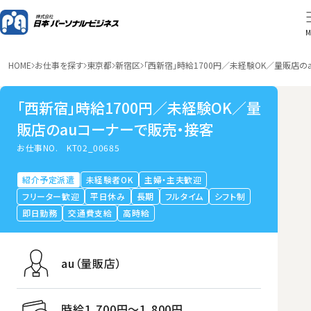
M
HOME
お仕事を探す
東京都
新宿区
「西新宿」時給1700円／未経験OK／量販店の
「西新宿」時給1700円／未経験OK／量
販店のauコーナーで販売・接客
お仕事NO.
KT02_00685
紹介予定派遣
未経験者OK
主婦・主夫歓迎
フリーター歓迎
平日休み
長期
フルタイム
シフト制
即日勤務
交通費支給
高時給
au（量販店）
時給1,700円〜1,800円