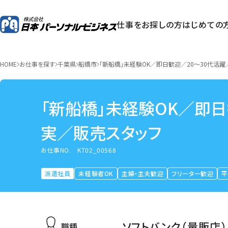
仕事をお探しの方
はじめての
HOME
お仕事を探す
千葉県
船橋市
「新船橋」未経験OK／即日歓迎／20～30代活
「新船橋」未経験OK／即
実／販売スタッフ
お仕事NO.
KT02_00568
派遣社員
未経験者OK
主婦・主夫歓迎
フリーター歓迎
ソフトバンク（量販店）
職種