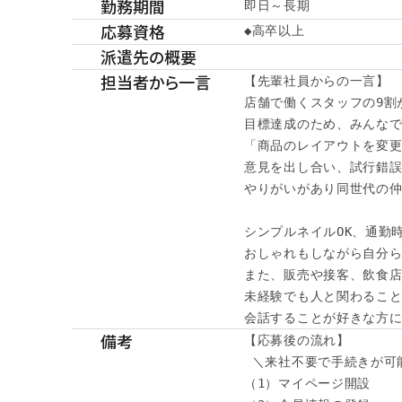
勤務期間
即日～長期
応募資格
◆高卒以上
派遣先の概要
担当者から一言
【先輩社員からの一言】

店舗で働くスタッフの9割が
目標達成のため、みんなで
「商品のレイアウトを変更
意見を出し合い、試行錯誤
やりがいがあり同世代の仲
シンプルネイルOK、通勤時
おしゃれもしながら自分ら
また、販売や接客、飲食店
未経験でも人と関わること
会話することが好きな方に
備考
【応募後の流れ】

 ＼来社不要で手続きが可能
（1）マイページ開設
