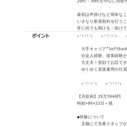
20代・30代を中心に同世
最初は声掛けなど簡単なこ
いきなり新規契約を行うこ
常に何でも聞ける・助け
ポイント
｡･:☆:･｡　　｡･:☆:･｡　　｡
　大手キャリア”Softban
　社会人経験、接客経験が
　大丈夫！笑顔でお話できれ
　ゆくゆく直接雇用の社員
　｡･:☆:･｡　　｡･:☆:･｡　　
【月収例】29万5940円

時給×8h×22日＋残

●研修について

　店舗にて先輩スタッフが