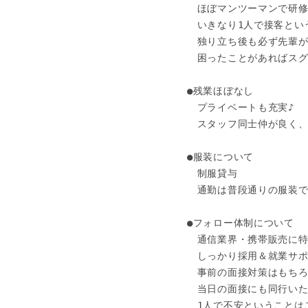
　ほぼマンツーマンで研修
　いきなり1人で接客とい
　独り立ち後も必ず先輩が
　困ったことがあればスグ
●残業ほぼなし

　プライベートも充実♪

　スタッフ同士仲が良く、
●服装について

　制服貸与

　通勤は普段通りの服装でO
●フォロー体制について

　通信業界・携帯販売に特
　しっかり採用＆就業サポ
　事前の面接対策はもちろ
　当日の面接にも同行いた
　1人で不安ということは