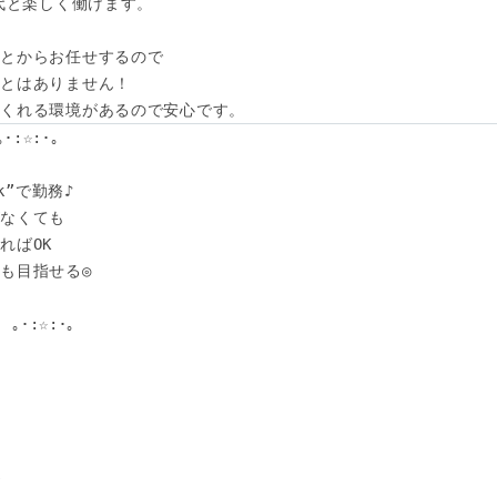
代と楽しく働けます。

とからお任せするので

とはありません！

てくれる環境があるので安心です。
･:☆:･｡　

k”で勤務♪

なくても

ばOK

も目指せる◎

｡･:☆:･｡　


