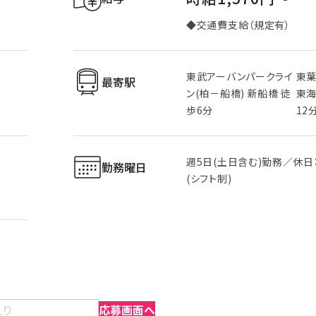
◆交通費支給（規定有）
東武アーバンパークライ
東
最寄駅
ン(柏－船橋) 新船橋 徒
東海
歩6分
12
週5日(土日含む)勤務／休日
勤務曜日
(シフト制)
入り
応募画面へ