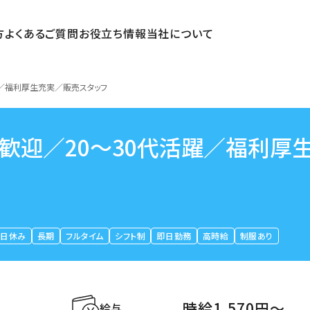
方
よくあるご質問
お役立ち情報
当社について
躍／福利厚生充実／販売スタッフ
日歓迎／20～30代活躍／福利厚
平日休み
長期
フルタイム
シフト制
即日勤務
高時給
制服あり
時給1,570円〜
給与