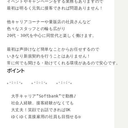
イベントやキャンペーンをする業務もありますので

最初は明るく元気に接客できれば問題ありません！

他キャリアコーナーや量販店の社員さんなど

色々なスタッフとの輪も広がり

20代・30代を中心に同世代と楽しく働けます。

最初は声掛けなど簡単なことからお任せするので

いきなり新規契約を行うことはありません！

常に何でも聞ける・助けてくれる環境があるので安心です。
ポイント
｡･:☆:･｡　　｡･:☆:･｡　　｡･:☆:･｡　

　大手キャリア”Softbank”で勤務♪

　社会人経験、接客経験がなくても

　大丈夫！笑顔でお話できればOK

　ゆくゆく直接雇用の社員も目指せる◎
