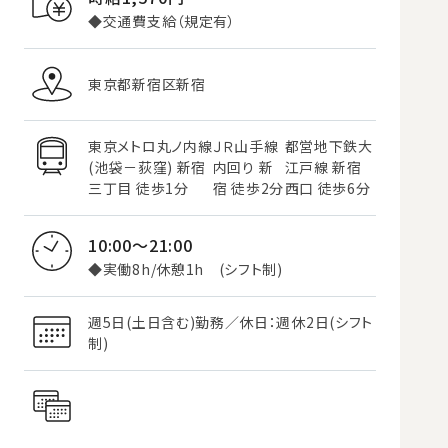
◆交通費支給（規定有）
東京都新宿区新宿
東京メトロ丸ノ内線
ＪＲ山手線
都営地下鉄大
(池袋－荻窪) 新宿
内回り 新
江戸線 新宿
三丁目 徒歩1分
宿 徒歩2分
西口 徒歩6分
10:00～21:00
◆実働8h/休憩1h (シフト制)
週5日(土日含む)勤務／休日：週休2日(シフト
制)