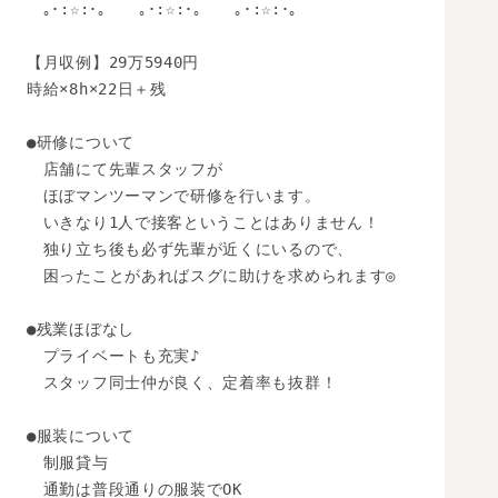
　｡･:☆:･｡　　｡･:☆:･｡　　｡･:☆:･｡　

【月収例】29万5940円

時給×8h×22日＋残

●研修について

　店舗にて先輩スタッフが

　ほぼマンツーマンで研修を行います。

　いきなり1人で接客ということはありません！

　独り立ち後も必ず先輩が近くにいるので、

　困ったことがあればスグに助けを求められます◎

●残業ほぼなし

　プライベートも充実♪

　スタッフ同士仲が良く、定着率も抜群！

●服装について

　制服貸与

　通勤は普段通りの服装でOK
