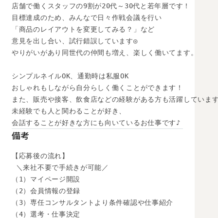
店舗で働くスタッフの9割が20代～30代と若年層です！

目標達成のため、みんなで日々作戦会議を行い

「商品のレイアウトを変更してみる？」など

意見を出し合い、試行錯誤しています◎

やりがいがあり同世代の仲間も増え、楽しく働いてます。

シンプルネイルOK、通勤時は私服OK

おしゃれもしながら自分らしく働くことができます！

また、販売や接客、飲食店などの経験がある方も活躍しています
未経験でも人と関わることが好き、

会話することが好きな方にも向いているお仕事です♪
備考
【応募後の流れ】

 ＼来社不要で手続きが可能／

（1）マイページ開設

（2）会員情報の登録

（3）専任コンサルタントより条件確認や仕事紹介

（4）選考・仕事決定
