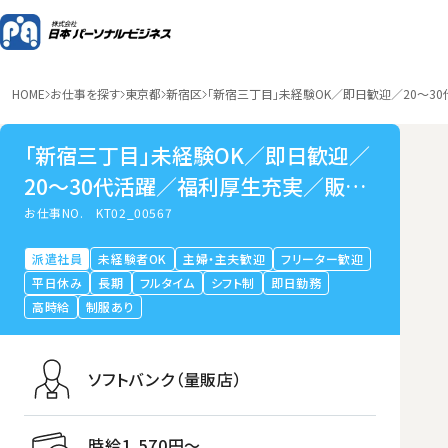
HOME
お仕事を探す
東京都
新宿区
「新宿三丁目」未経験OK／即日歓迎／20～3
「新宿三丁目」未経験OK／即日歓迎／
20～30代活躍／福利厚生充実／販売
スタッフ
お仕事NO.
KT02_00567
派遣社員
未経験者OK
主婦・主夫歓迎
フリーター歓迎
平日休み
長期
フルタイム
シフト制
即日勤務
高時給
制服あり
ソフトバンク（量販店）
時給1,570円〜