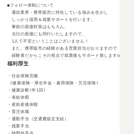
●フォロー体制について

　通信業界・携帯販売に特化している強みを生かし

　しっかり採用＆就業サポートを行います。

　事前の面接対策はもちろん、

　当日の面接にも同行いたしますので、

　1人で不安ということはございません！

　また、携帯販売の経験がある営業担当がおりますので

　経験者だからこその視点で就業後もサポート致します◎
福利厚生
・社会保険完備

 (健康保険・厚生年金・雇用保険・労災保険) 

・健康診断(年1回) 

・有給休暇

・産前産後休暇

・育児休職

・通勤手当（交通費規定支給）

・残業手当

・時間外手当
