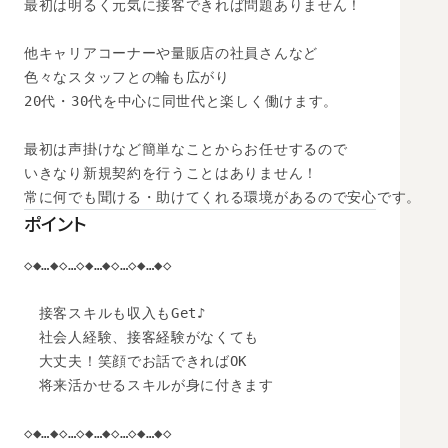
最初は明るく元気に接客できれば問題ありません！

他キャリアコーナーや量販店の社員さんなど

色々なスタッフとの輪も広がり

20代・30代を中心に同世代と楽しく働けます。

最初は声掛けなど簡単なことからお任せするので

いきなり新規契約を行うことはありません！

常に何でも聞ける・助けてくれる環境があるので安心です。
ポイント
◇◆…◆◇…◇◆…◆◇…◇◆…◆◇

　接客スキルも収入もGet♪

　社会人経験、接客経験がなくても

　大丈夫！笑顔でお話できればOK

　将来活かせるスキルが身に付きます

◇◆…◆◇…◇◆…◆◇…◇◆…◆◇
