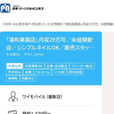
HOME
お仕事を探す
埼玉県
さいたま市緑区
「浦和美園店」月収29万可／未経験歓
「浦和美園店」月収29万可／未経験歓
迎／シンプルネイルOK／販売スタッフ
／ワイモバイル
お仕事NO.
KT02_00466
派遣社員
未経験者OK
主婦・主夫歓迎
フリーター歓迎
平日休み
長期
フルタイム
シフト制
即日勤務
高時給
制服あり
ワイモバイル（量販店）
時給1,570円〜