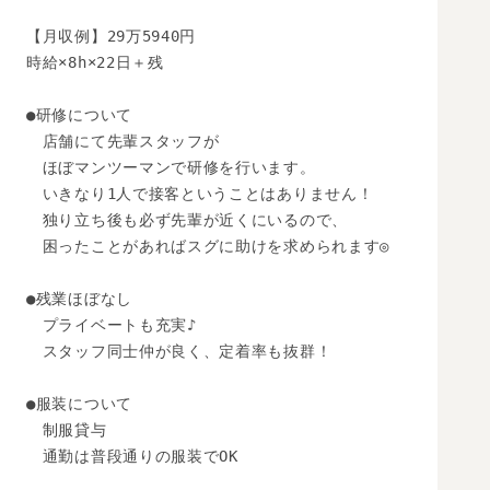
【月収例】29万5940円

時給×8h×22日＋残

●研修について

　店舗にて先輩スタッフが

　ほぼマンツーマンで研修を行います。

　いきなり1人で接客ということはありません！

　独り立ち後も必ず先輩が近くにいるので、

　困ったことがあればスグに助けを求められます◎

●残業ほぼなし

　プライベートも充実♪

　スタッフ同士仲が良く、定着率も抜群！

●服装について

　制服貸与

　通勤は普段通りの服装でOK
