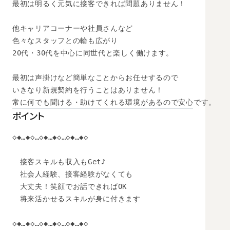
最初は明るく元気に接客できれば問題ありません！

他キャリアコーナーや社員さんなど

色々なスタッフとの輪も広がり

20代・30代を中心に同世代と楽しく働けます。

最初は声掛けなど簡単なことからお任せするので

いきなり新規契約を行うことはありません！

常に何でも聞ける・助けてくれる環境があるので安心です。
ポイント
◇◆…◆◇…◇◆…◆◇…◇◆…◆◇

　接客スキルも収入もGet♪

　社会人経験、接客経験がなくても

　大丈夫！笑顔でお話できればOK

　将来活かせるスキルが身に付きます

◇◆…◆◇…◇◆…◆◇…◇◆…◆◇
