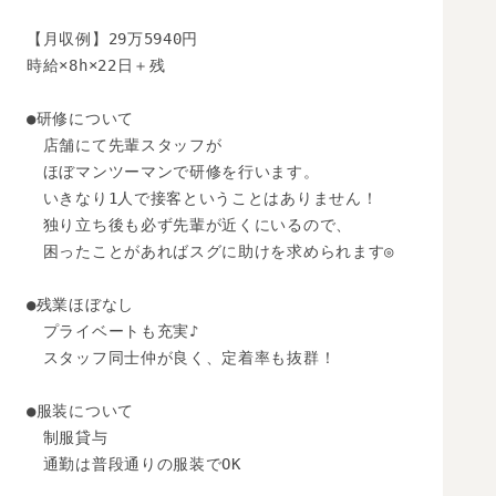
【月収例】29万5940円

時給×8h×22日＋残

●研修について

　店舗にて先輩スタッフが

　ほぼマンツーマンで研修を行います。

　いきなり1人で接客ということはありません！

　独り立ち後も必ず先輩が近くにいるので、

　困ったことがあればスグに助けを求められます◎

●残業ほぼなし

　プライベートも充実♪

　スタッフ同士仲が良く、定着率も抜群！

●服装について

　制服貸与

　通勤は普段通りの服装でOK
