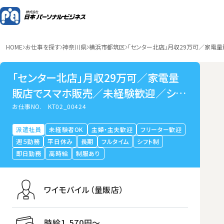
HOME
お仕事を探す
神奈川県
横浜市都筑区
「センター北店」月収29万可／家電
「センター北店」月収29万可／家電量
販店でスマホ販売／未経験歓迎／シン
プルネイルOK
お仕事NO.
KT02_00424
派遣社員
未経験者OK
主婦・主夫歓迎
フリーター歓迎
週５勤務
平日休み
長期
フルタイム
シフト制
即日勤務
高時給
制服あり
ワイモバイル（量販店）
時給1,570円〜