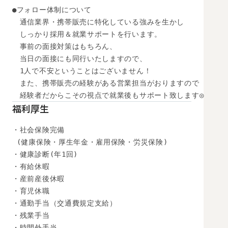
●フォロー体制について

　通信業界・携帯販売に特化している強みを生かし

　しっかり採用＆就業サポートを行います。

　事前の面接対策はもちろん、

　当日の面接にも同行いたしますので、

　1人で不安ということはございません！

　また、携帯販売の経験がある営業担当がおりますので

　経験者だからこその視点で就業後もサポート致します◎
福利厚生
・社会保険完備

 (健康保険・厚生年金・雇用保険・労災保険) 

・健康診断(年1回) 

・有給休暇

・産前産後休暇

・育児休職

・通勤手当（交通費規定支給）

・残業手当

・時間外手当
