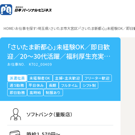
HOME
お仕事を探す
埼玉県
さいたま市大宮区
「さいたま新都心」未経験OK／即日
「さいたま新都心」未経験OK／即日歓
迎／20～30代活躍／福利厚生充実／
販売スタッフ
お仕事NO.
KT02_00409
派遣社員
未経験者OK
主婦・主夫歓迎
フリーター歓迎
週５勤務
平日休み
長期
フルタイム
シフト制
即日勤務
高時給
制服あり
ソフトバンク（量販店）
時給1,570円〜