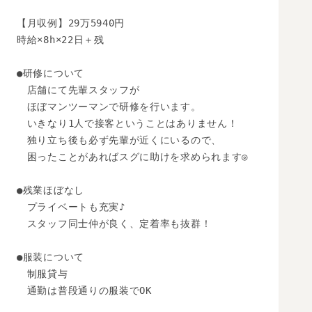
【月収例】29万5940円

時給×8h×22日＋残

●研修について

　店舗にて先輩スタッフが

　ほぼマンツーマンで研修を行います。

　いきなり1人で接客ということはありません！

　独り立ち後も必ず先輩が近くにいるので、

　困ったことがあればスグに助けを求められます◎

●残業ほぼなし

　プライベートも充実♪

　スタッフ同士仲が良く、定着率も抜群！

●服装について

　制服貸与

　通勤は普段通りの服装でOK
