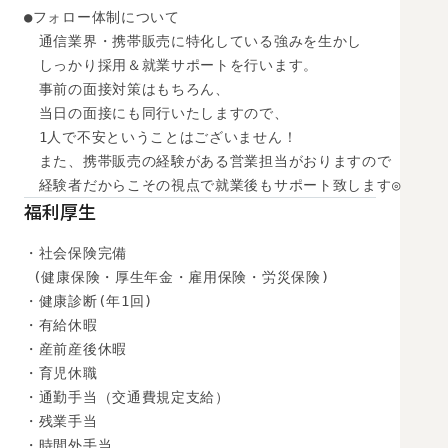
●フォロー体制について

　通信業界・携帯販売に特化している強みを生かし

　しっかり採用＆就業サポートを行います。

　事前の面接対策はもちろん、

　当日の面接にも同行いたしますので、

　1人で不安ということはございません！

　また、携帯販売の経験がある営業担当がおりますので

　経験者だからこその視点で就業後もサポート致します◎
福利厚生
・社会保険完備

 (健康保険・厚生年金・雇用保険・労災保険) 

・健康診断(年1回) 

・有給休暇

・産前産後休暇

・育児休職

・通勤手当（交通費規定支給）

・残業手当

・時間外手当
