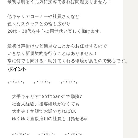
最初は明るく元気に接客できれば問題ありません！

他キャリアコーナーや社員さんなど

色々なスタッフとの輪も広がり

20代・30代を中心に同世代と楽しく働けます。

最初は声掛けなど簡単なことからお任せするので

いきなり新規契約を行うことはありません！

常に何でも聞ける・助けてくれる環境があるので安心です。
ポイント
｡･:☆:･｡　　｡･:☆:･｡　　｡･:☆:･｡　

　大手キャリア”Softbank”で勤務♪

　社会人経験、接客経験がなくても

　大丈夫！笑顔でお話できればOK

　ゆくゆく直接雇用の社員も目指せる◎

　｡･:☆:･｡　　｡･:☆:･｡　　｡･:☆:･｡　
