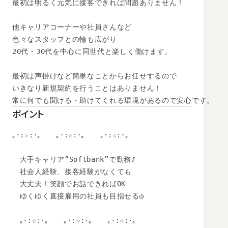
最初は明るく元気に接客できれば問題ありません！

他キャリアコーナーや社員さんなど

色々なスタッフとの輪も広がり

20代・30代を中心に同世代と楽しく働けます。

最初は声掛けなど簡単なことからお任せするので

いきなり新規契約を行うことはありません！

常に何でも聞ける・助けてくれる環境があるので安心です。
ポイント
｡･:☆:･｡　　｡･:☆:･｡　　｡･:☆:･｡　

　大手キャリア”Softbank”で勤務♪

　社会人経験、接客経験がなくても

　大丈夫！笑顔でお話できればOK

　ゆくゆく直接雇用の社員も目指せる◎

　｡･:☆:･｡　　｡･:☆:･｡　　｡･:☆:･｡　
