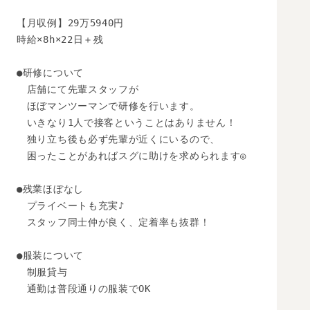
【月収例】29万5940円

時給×8h×22日＋残

●研修について

　店舗にて先輩スタッフが

　ほぼマンツーマンで研修を行います。

　いきなり1人で接客ということはありません！

　独り立ち後も必ず先輩が近くにいるので、

　困ったことがあればスグに助けを求められます◎

●残業ほぼなし

　プライベートも充実♪

　スタッフ同士仲が良く、定着率も抜群！

●服装について

　制服貸与

　通勤は普段通りの服装でOK
