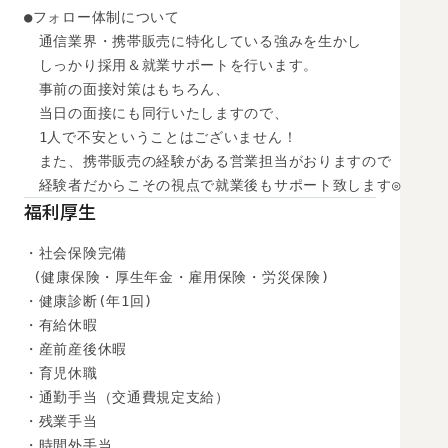
●フォロー体制について

　通信業界・携帯販売に特化している強みを生かし

　しっかり採用＆就業サポートを行います。

　事前の面接対策はもちろん、

　当日の面接にも同行いたしますので、

　1人で不安ということはございません！

　また、携帯販売の経験がある営業担当がおりますので

　経験者だからこその視点で就業後もサポート致します◎
福利厚生
・社会保険完備

 (健康保険・厚生年金・雇用保険・労災保険) 

・健康診断(年1回) 

・有給休暇

・産前産後休暇

・育児休職

・通勤手当（交通費規定支給）

・残業手当

・時間外手当
