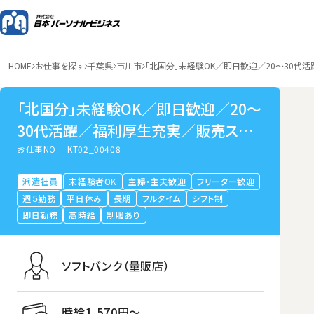
HOME
お仕事を探す
千葉県
市川市
「北国分」未経験OK／即日歓迎／20～30代
「北国分」未経験OK／即日歓迎／20～
30代活躍／福利厚生充実／販売スタッ
フ
お仕事NO.
KT02_00408
派遣社員
未経験者OK
主婦・主夫歓迎
フリーター歓迎
週５勤務
平日休み
長期
フルタイム
シフト制
即日勤務
高時給
制服あり
ソフトバンク（量販店）
時給1,570円〜