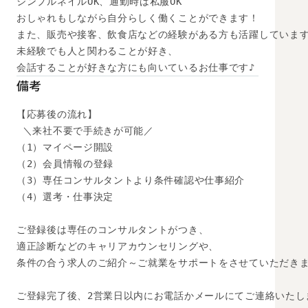
シンプルネイルOK、通勤時は私服OK

おしゃれもしながら自分らしく働くことができます！

また、販売や接客、飲食店などの経験がある方も活躍しています
未経験でも人と関わることが好き、

会話することが好きな方にも向いているお仕事です♪
備考
【応募後の流れ】

 ＼来社不要で手続きが可能／

（1）マイページ開設

（2）会員情報の登録

（3）専任コンサルタントより条件確認や仕事紹介

（4）選考・仕事決定

ご登録後は専任のコンサルタントがつき、

適正診断などのキャリアカウンセリングや、

条件の合う求人のご紹介～ご就業をサポートをさせていただきま
ご登録完了後、2営業日以内にお電話かメールにてご連絡いたし