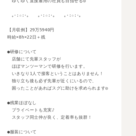
　ゆくゆく直接雇用の社員も目指せる◎

　｡･:☆:･｡　　｡･:☆:･｡　　｡･:☆:･｡　

【月収例】29万5940円

時給×8h×22日＋残

●研修について

　店舗にて先輩スタッフが

　ほぼマンツーマンで研修を行います。

　いきなり1人で接客ということはありません！

　独り立ち後も必ず先輩が近くにいるので、

　困ったことがあればスグに助けを求められます◎

●残業ほぼなし

　プライベートも充実♪

　スタッフ同士仲が良く、定着率も抜群！

●服装について
