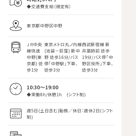
◆交通費支給（規定有）
東京都中野区中野
ＪＲ中央
東京メトロ丸ノ内線
西武新宿線 新
線快速
(池袋－荻窪) 新中
井薬師前 徒歩
中野(東
野 徒歩16分/バス
19分/バス停「中
京都) 徒
停「中野駅」下車、
野区役所」下車、
歩1分
徒歩3分
徒歩3分
10:30～19:00
◆実働8h/休憩1h (シフト制)
週5日(土日含む)勤務／休日：週休2日(シフト
制)