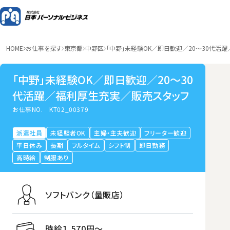
HOME
お仕事を探す
東京都
中野区
「中野」未経験OK／即日歓迎／20～30代活
「中野」未経験OK／即日歓迎／20～30
代活躍／福利厚生充実／販売スタッフ
お仕事NO.
KT02_00379
派遣社員
未経験者OK
主婦・主夫歓迎
フリーター歓迎
平日休み
長期
フルタイム
シフト制
即日勤務
高時給
制服あり
ソフトバンク（量販店）
時給1,570円〜