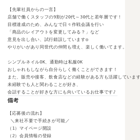
【先輩社員からの一言】

店舗で働くスタッフの9割が20代～30代と若年層です！

目標達成のため、みんなで日々作戦会議を行い

「商品のレイアウトを変更してみる？」など

意見を出し合い、試行錯誤しています◎

やりがいがあり同世代の仲間も増え、楽しく働いてます。

シンプルネイルOK、通勤時は私服OK

おしゃれもしながら自分らしく働くことができます！

また、販売や接客、飲食店などの経験がある方も活躍しています
未経験でも人と関わることが好き、

会話することが好きな方にも向いているお仕事です♪
備考
【応募後の流れ】

 ＼来社不要で手続きが可能／

（1）マイページ開設

（2）会員情報の登録
