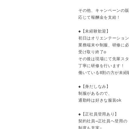
その他、キャンペーンの販
応じて報酬金を支給！

◆【未経験歓迎】 

初日はオリエンテーション
業務端末や制服、研修に必
受け取り終了◎

その後は現場にて先輩スタ
丁寧に研修を行います！

働いている8割の方が未経験
◆【身だしなみ】

制服があるので、

通勤時は好きな服装ok

◆【正社員登用あり】

契約社員→正社員へ登用の

制度も充実☆
