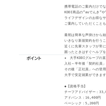
携帯電話のご案内だけでな
KDDI商品の”auでんき”や”
ライフデザインのお得なサ
ご案内していただくことも
最初は簡単な声掛けから始
いきなり新規契約を行うこ
近くに先輩スタッフが常に
困ったときはすぐヘルプを
ポイント
★　大手KDDIグループの直
入社～半年後「契約社員」
その後「正社員」への登用も
大手で安定就業ができます♪
◆【資格手当】

チーフアドバイザー：33,0
アドバンス：16,400円

ベーシック：5,200円
