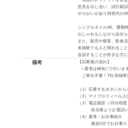
意見を出し合い、試行錯誤
やりがいがあり同世代の仲
シンプルネイルOK、通勤時
おしゃれもしながら自分ら
また、販売や接客、飲食店
未経験でも人と関わること
会話することが好きな方に
備考
【応募後の流れ】

 ＜選考はWEBにて行います
　ご来社不要！TEL登録実施
（1）応募するボタンから
（2）マイプロフィール入力
（3）電話面談（15分程度）
　　  担当者よりお電話い
（4）選考・お仕事紹介

　　  最短5日でお仕事ス