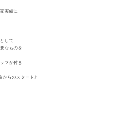
売実績に

として

要なものを

ッフが付き

からのスタート♪
