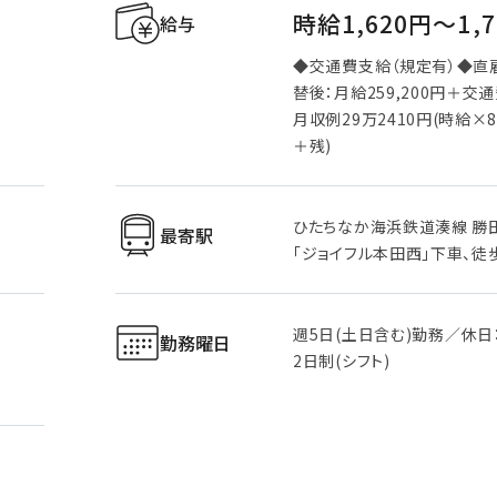
時給1,620円〜1,
給与
◆交通費支給（規定有）◆直
替後：月給259,200円＋交
月収例29万2410円(時給×8
＋残)
ひたちなか海浜鉄道湊線 勝
最寄駅
「ジョイフル本田西」下車、徒
週5日(土日含む)勤務／休日
勤務曜日
2日制(シフト)