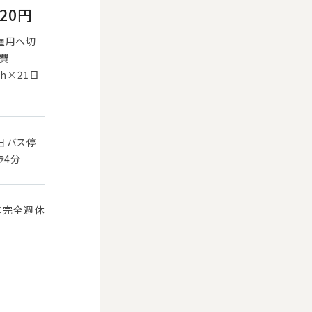
720円
雇用へ切
通費
h×21日
田 バス停
歩4分
：完全週休