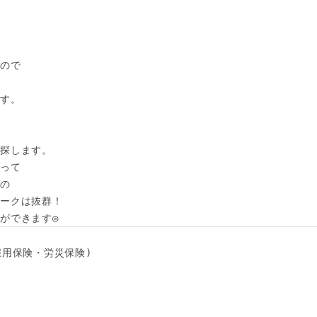
ので

す。

探します。

って

の

ークは抜群！

ができます◎
用保険・労災保険) 
