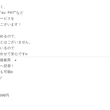
く、

au PAY”など

ービスを

ございます！

めるので、

とはございません。

いるので

出せて安心です◎
接雇用　★

へ切替！

可能◎ 



00円
