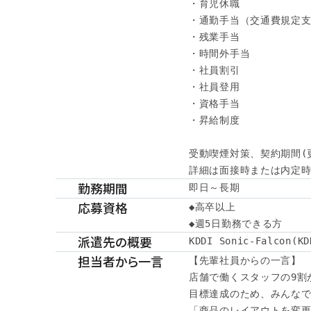
・育児休職

・通勤手当（交通費規定支
・残業手当

・時間外手当

・社員割引

・社員登用

・資格手当

・昇給制度

受動喫煙対策、契約期間(
詳細は面接時または内定時に
勤務期間
即日～長期
応募資格
◆高卒以上

◆週5日勤務できる方
派遣先の概要
KDDI Sonic-Falcon
担当者から一言
【先輩社員からの一言】

店舗で働くスタッフの9割が
目標達成のため、みんなで
「商品のレイアウトを変更