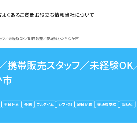
方
よくあるご質問
お役立ち情報
当社について
タッフ／未経験OK／即日歓迎／茨城県ひたちなか市
店／携帯販売スタッフ／未経験OK
か市
平日休み
長期
フルタイム
シフト制
即日勤務
交通費支給
高時給