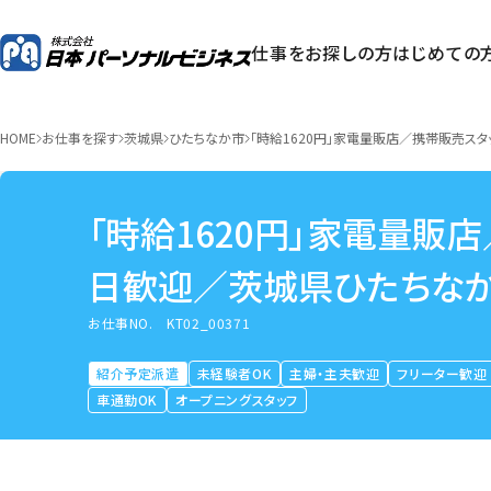
仕事をお探しの方
はじめての
HOME
お仕事を探す
茨城県
ひたちなか市
「時給1620円」家電量販店／携帯販売ス
「時給1620円」家電量販
日歓迎／茨城県ひたちな
お仕事NO.
KT02_00371
紹介予定派遣
未経験者OK
主婦・主夫歓迎
フリーター歓迎
車通勤OK
オープニングスタッフ