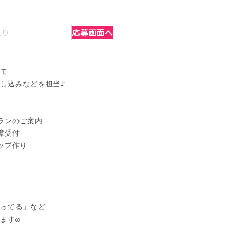
入り
応募画面へ
て

し込みなどを担当♪

ランのご案内

受付

プ作り

ってる」など

す◎
