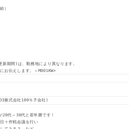
給）

更新期間)は、勤務地により異なります。

お伝えします。＜M001KW>
(KDDI株式会社100％子会社)
20代～30代と若年層です！

日々作戦会議を行い

してみる？」など
