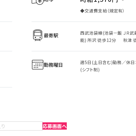
◆交通費支給（規定有）
西武池袋線(池袋－飯
ＪＲ武
最寄駅
能) 所沢 徒歩12分
秋津 
週5日(土日含む)勤務／休日
勤務曜日
(シフト制)
入り
応募画面へ