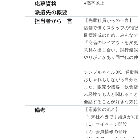
応募資格
◆高卒以上
派遣先の概要
担当者から一言
【先輩社員からの一言】

店舗で働くスタッフの9割が
目標達成のため、みんなで
「商品のレイアウトを変更
意見を出し合い、試行錯誤
やりがいがあり同世代の仲
シンプルネイルOK、通勤時
おしゃれもしながら自分ら
また、販売や接客、飲食店
未経験でも人と関わること
会話することが好きな方に
備考
【応募後の流れ】

 ＼来社不要で手続きが可能
（1）マイページ開設

（2）会員情報の登録
