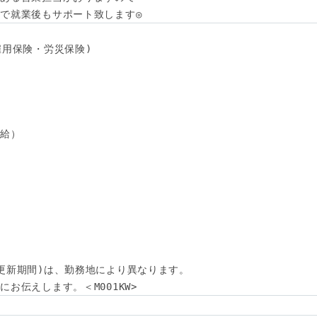
で就業後もサポート致します◎
用保険・労災保険) 

給）

更新期間)は、勤務地により異なります。

お伝えします。＜M001KW>