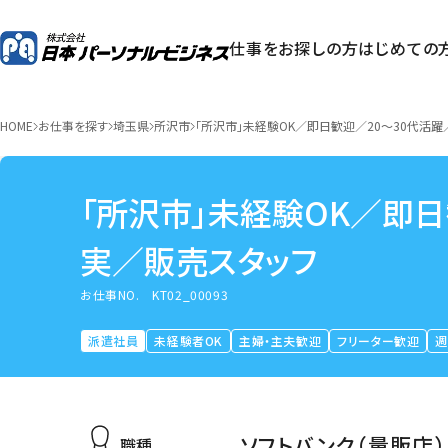
仕事をお探しの方
はじめての
HOME
お仕事を探す
埼玉県
所沢市
「所沢市」未経験OK／即日歓迎／20～30代活
「所沢市」未経験OK／即
実／販売スタッフ
お仕事NO.
KT02_00093
派遣社員
未経験者OK
主婦・主夫歓迎
フリーター歓迎
週
ソフトバンク（量販店）
職種