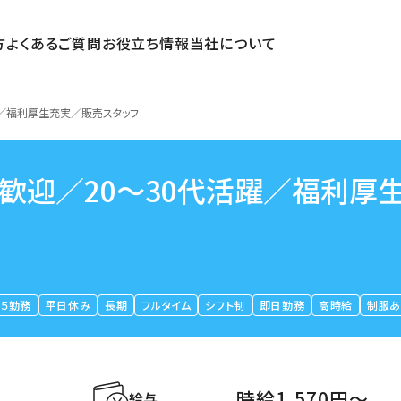
方
よくあるご質問
お役立ち情報
当社について
躍／福利厚生充実／販売スタッフ
日歓迎／20～30代活躍／福利厚
５勤務
平日休み
長期
フルタイム
シフト制
即日勤務
高時給
制服あ
時給1,570円〜
給与