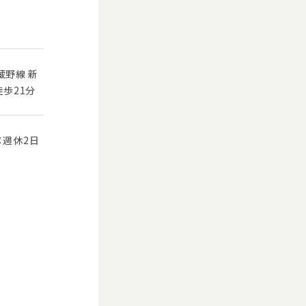
蔵野線 新
徒歩21分
：週休2日