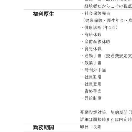
　経験者だからこその視点
福利厚生
・社会保険完備

 (健康保険・厚生年金・雇
・健康診断(年1回) 

・有給休暇

・産前産後休暇

・育児休職

・通勤手当（交通費規定支
・残業手当

・時間外手当

・社員割引

・社員登用

・資格手当

・昇給制度

受動喫煙対策、契約期間(
詳細は面接時または内定時に
勤務期間
即日～長期