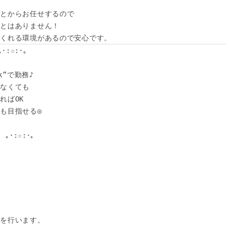
とからお任せするので

とはありません！

てくれる環境があるので安心です。
･:☆:･｡　

k”で勤務♪

なくても

ばOK

も目指せる◎

｡･:☆:･｡　



を行います。
