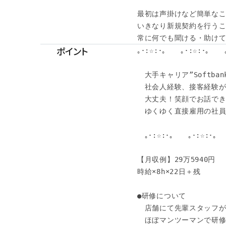
最初は声掛けなど簡単なこ
いきなり新規契約を行うこ
常に何でも聞ける・助け
ポイント
｡･:☆:･｡　　｡･:☆:･｡　　｡
　大手キャリア”Softban
　社会人経験、接客経験が
　大丈夫！笑顔でお話できれ
　ゆくゆく直接雇用の社員
　｡･:☆:･｡　　｡･:☆:･｡　　
【月収例】29万5940円

時給×8h×22日＋残

●研修について

　店舗にて先輩スタッフが
　ほぼマンツーマンで研修