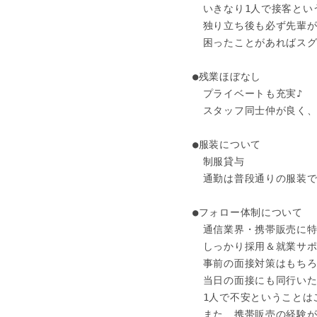
　いきなり1人で接客とい
　独り立ち後も必ず先輩が
　困ったことがあればスグ
●残業ほぼなし

　プライベートも充実♪

　スタッフ同士仲が良く、
●服装について

　制服貸与

　通勤は普段通りの服装でO
●フォロー体制について

　通信業界・携帯販売に特
　しっかり採用＆就業サポ
　事前の面接対策はもちろ
　当日の面接にも同行いた
　1人で不安ということは
　また、携帯販売の経験が