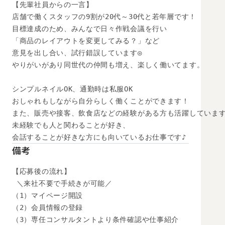
【先輩社員からの一言】

店舗で働くスタッフの9割が20代～30代と若年層です！

目標達成のため、みんなで日々作戦会議を行い

「商品のレイアウトを変更してみる？」など

意見を出し合い、試行錯誤しています◎

やりがいがあり同世代の仲間も増え、楽しく働いてます。

シンプルネイルOK、通勤時は私服OK

おしゃれもしながら自分らしく働くことができます！

また、販売や接客、飲食店などの経験がある方も活躍しています
未経験でも人と関わることが好き、

会話することが好きな方にも向いているお仕事です♪
備考
【応募後の流れ】

 ＼来社不要で手続きが可能／

（1）マイページ開設

（2）会員情報の登録

（3）専任コンサルタントより条件確認や仕事紹介
