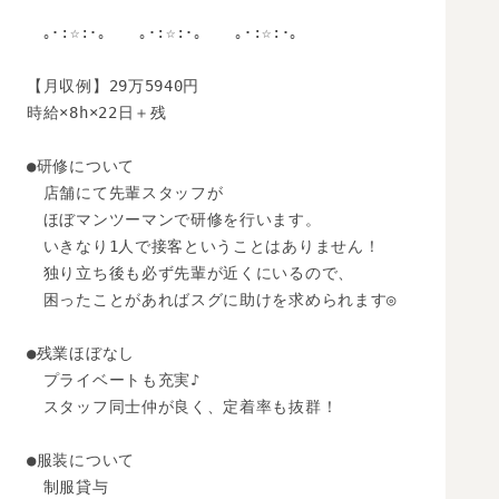
　｡･:☆:･｡　　｡･:☆:･｡　　｡･:☆:･｡　

【月収例】29万5940円

時給×8h×22日＋残

●研修について

　店舗にて先輩スタッフが

　ほぼマンツーマンで研修を行います。

　いきなり1人で接客ということはありません！

　独り立ち後も必ず先輩が近くにいるので、

　困ったことがあればスグに助けを求められます◎

●残業ほぼなし

　プライベートも充実♪

　スタッフ同士仲が良く、定着率も抜群！

●服装について

　制服貸与
