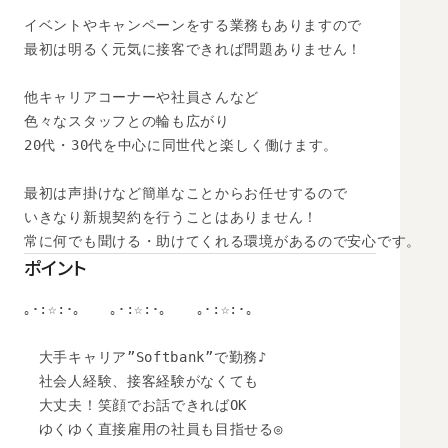
イベントやキャンペーンをする業務もありますので

最初は明るく元気に接客できれば問題ありません！

他キャリアコーナーや社員さんなど

色々なスタッフとの輪も広がり

20代・30代を中心に同世代と楽しく働けます。

最初は声掛けなど簡単なことからお任せするので

いきなり新規契約を行うことはありません！

常に何でも聞ける・助けてくれる環境があるので安心です。
ポイント
｡･:☆:･｡　　｡･:☆:･｡　　｡･:☆:･｡　

　大手キャリア”Softbank”で勤務♪

　社会人経験、接客経験がなくても

　大丈夫！笑顔でお話できればOK

　ゆくゆく直接雇用の社員も目指せる◎
