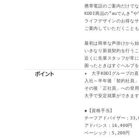
携帯電話のご案内だけでな
KDDI商品の”auでんき”や”
ライフデザインのお得なサ
ご案内していただくことも
最初は簡単な声掛けから始
いきなり新規契約を行うこ
近くに先輩スタッフが常に
困ったときはすぐヘルプを
ポイント
★　大手KDDIグループの直
入社～半年後「契約社員」
その後「正社員」への登用も
大手で安定就業ができます♪
◆【資格手当】

チーフアドバイザー：33,0
アドバンス：16,400円

ベーシック：5,200円
