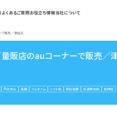
方
よくあるご質問
お役立ち情報
当社について
ナーで販売／津田沼
K／量販店のauコーナーで販売／
平日休み
長期
フルタイム
シフト制
即日勤務
交通費支給
高時給