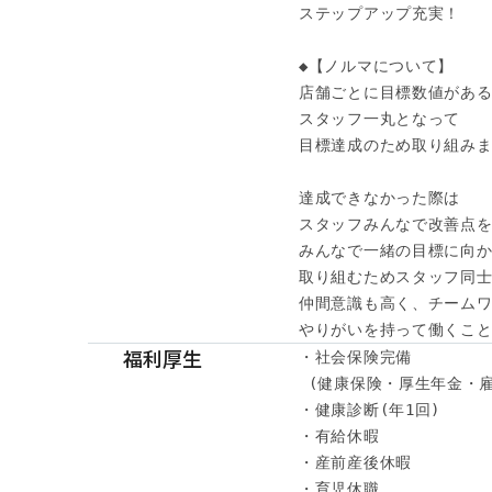
ステップアップ充実！

◆【ノルマについて】

店舗ごとに目標数値がある
スタッフ一丸となって

目標達成のため取り組みま
達成できなかった際は

スタッフみんなで改善点を
みんなで一緒の目標に向か
取り組むためスタッフ同士
仲間意識も高く、チームワ
やりがいを持って働くこと
福利厚生
・社会保険完備

 (健康保険・厚生年金・雇
・健康診断(年1回) 

・有給休暇

・産前産後休暇

・育児休職
