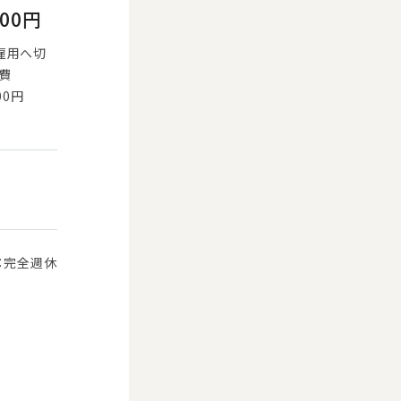
800円
雇用へ切
通費
00円
分
：完全週休