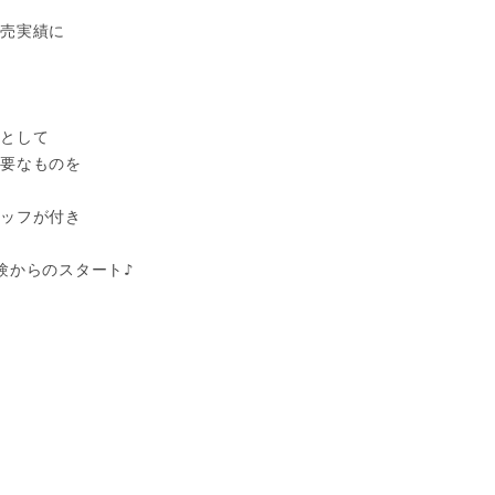
売実績に

として

要なものを

ッフが付き

からのスタート♪
