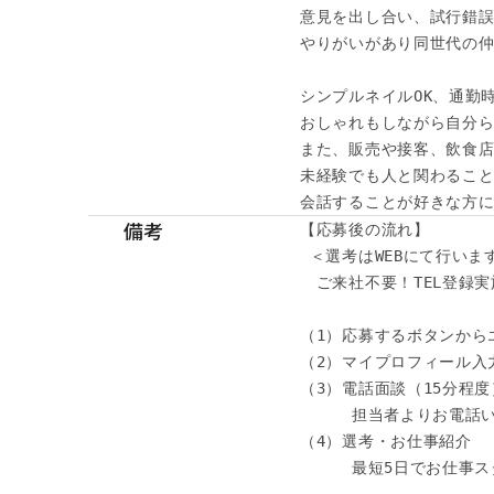
意見を出し合い、試行錯誤
やりがいがあり同世代の仲
シンプルネイルOK、通勤時
おしゃれもしながら自分ら
また、販売や接客、飲食店
未経験でも人と関わること
会話することが好きな方に
備考
【応募後の流れ】

 ＜選考はWEBにて行います
　ご来社不要！TEL登録実施
（1）応募するボタンから
（2）マイプロフィール入力
（3）電話面談（15分程度）
　　  担当者よりお電話い
（4）選考・お仕事紹介

　　  最短5日でお仕事ス