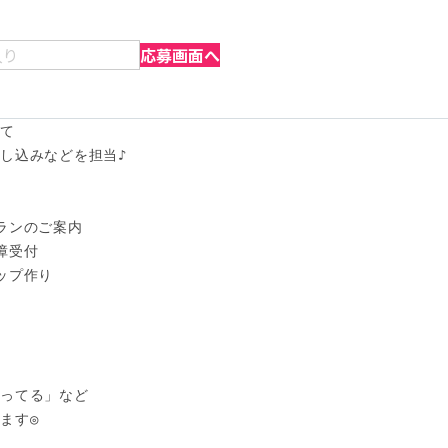
入り
応募画面へ
て

し込みなどを担当♪

ランのご案内

受付

プ作り

ってる」など

す◎
