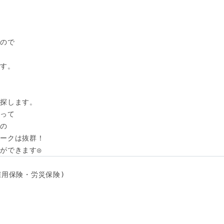
ので

す。

探します。

って

の

ークは抜群！

ができます◎
用保険・労災保険) 
