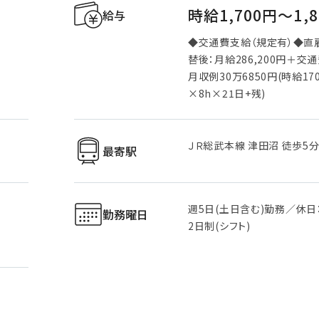
時給1,700円〜1,
給与
◆交通費支給（規定有）◆直
替後：月給286,200円＋交
月収例30万6850円(時給17
×8h×21日+残)
ＪＲ総武本線 津田沼 徒歩5
最寄駅
週5日(土日含む)勤務／休日
勤務曜日
2日制(シフト)