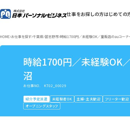
仕事をお探しの方
はじめての
HOME
お仕事を探す
千葉県
習志野市
時給1700円／未経験OK／量販店のauコー
時給1700円／未経験O
沼
お仕事NO.
KT02_00029
紹介予定派遣
未経験者OK
主婦・主夫歓迎
フリーター歓迎
オープニングスタッフ