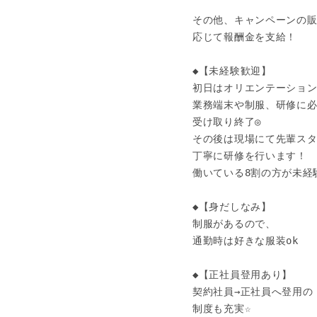
その他、キャンペーンの販
応じて報酬金を支給！

◆【未経験歓迎】 

初日はオリエンテーション
業務端末や制服、研修に必
受け取り終了◎

その後は現場にて先輩スタ
丁寧に研修を行います！

働いている8割の方が未経験
◆【身だしなみ】

制服があるので、

通勤時は好きな服装ok

◆【正社員登用あり】

契約社員→正社員へ登用の

制度も充実☆
