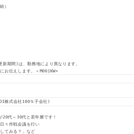
給）

更新期間)は、勤務地により異なります。

お伝えします。＜M001KW>
(KDDI株式会社100％子会社)
20代～30代と若年層です！

日々作戦会議を行い

してみる？」など
