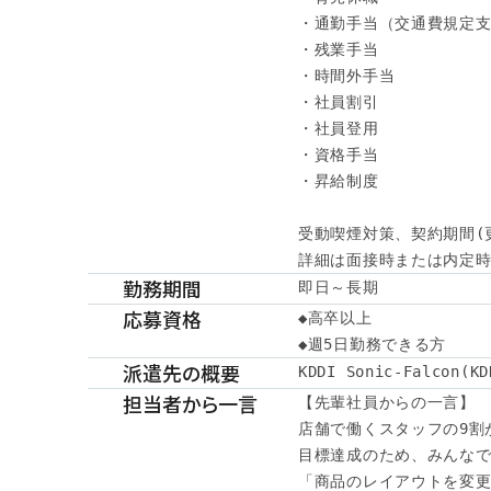
・通勤手当（交通費規定支
・残業手当

・時間外手当

・社員割引

・社員登用

・資格手当

・昇給制度

受動喫煙対策、契約期間(
詳細は面接時または内定時に
勤務期間
即日～長期
応募資格
◆高卒以上

◆週5日勤務できる方
派遣先の概要
KDDI Sonic-Falcon
担当者から一言
【先輩社員からの一言】

店舗で働くスタッフの9割が
目標達成のため、みんなで
「商品のレイアウトを変更