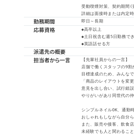
受動喫煙対策、契約期間(
詳細は面接時または内定時に
勤務期間
即日～長期
応募資格
◆高卒以上

◆土日祝含む週5日勤務でき
◆英語話せる方
派遣先の概要
担当者から一言
【先輩社員からの一言】

店舗で働くスタッフの9割が
目標達成のため、みんなで
「商品のレイアウトを変更
意見を出し合い、試行錯誤
やりがいがあり同世代の仲
シンプルネイルOK、通勤時
おしゃれもしながら自分ら
また、販売や接客、飲食店
未経験でも人と関わること