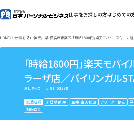
仕事をお探しの方
はじめての
HOME
お仕事を探す
神奈川県
横浜市青葉区
「時給1800円」楽天モバイル受付／未経
「時給1800円」楽天モバ
ラーザ店／バイリンガルSTA
お仕事NO.
KT01_02539
派遣社員
未経験者OK
主婦・主夫歓迎
フリーター歓迎
制服あり