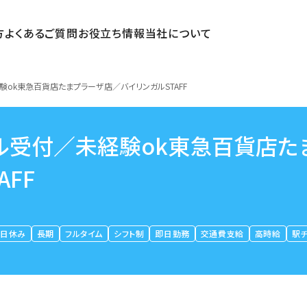
方
よくあるご質問
お役立ち情報
当社について
験ok東急百貨店たまプラーザ店／バイリンガルSTAFF
イル受付／未経験ok東急百貨店た
FF
平日休み
長期
フルタイム
シフト制
即日勤務
交通費支給
高時給
駅