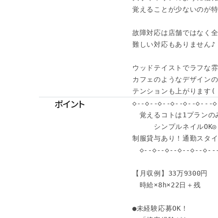
覚えることが少ないのが特
故障対応は店舗ではなく全
難しい対応もありません♪

ウッドテイストでラフな雰
カフェのようなデザインの
テンションも上がります( 
ポイント
◇--◇--◇--◇--◇--◇---◇-
　覚えるコトは1プランのみ
　　　シンプルネイルOK◎

制服貸与あり！通勤スタイ
　◇--◇--◇--◇--◇--◇---
【月収例】33万9300円

　時給×8h×22日＋残

●未経験応募OK！
