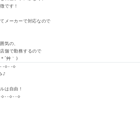
徴です！

てメーカーで対応なので

囲気の、

店舗で勤務するので

*´艸｀)
-◇--◇

♪

ルは自由！

◇--◇--◇
