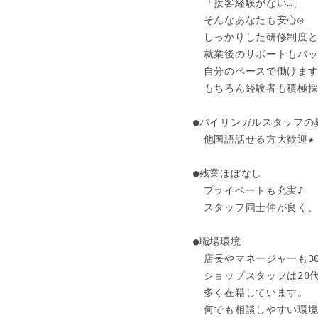
　「接客経験がない…」

　そんなあなたも安心◎

　しっかりした研修制度と
　就業後のサポートもバッ
　自分のペースで働けます
　もちろん経験者も積極採用中
●バイリンガルスタッフの募
　他国語話せる方大歓迎★

●残業ほぼなし

　プライベートも充実♪

　スタッフ同士仲が良く、
●職場環境

　店長やマネージャーも30
　ショップスタッフは20代
　多く在籍しています。

　何でも相談しやすい環境