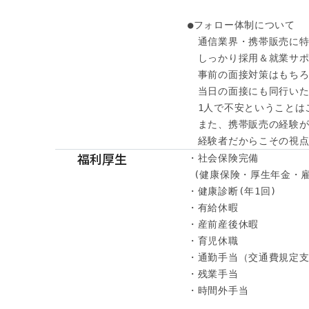
●フォロー体制について

　通信業界・携帯販売に特
　しっかり採用＆就業サポ
　事前の面接対策はもちろ
　当日の面接にも同行いた
　1人で不安ということは
　また、携帯販売の経験が
　経験者だからこその視点
福利厚生
・社会保険完備

 (健康保険・厚生年金・雇
・健康診断(年1回) 

・有給休暇

・産前産後休暇

・育児休職

・通勤手当（交通費規定支
・残業手当

・時間外手当
