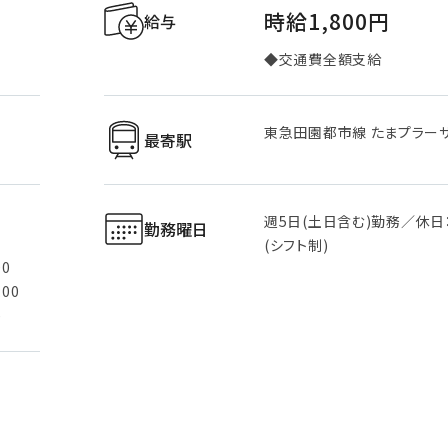
時給1,800円
給与
◆交通費全額支給
東急田園都市線 たまプラーザ
最寄駅
週5日(土日含む)勤務／休日
勤務曜日
(シフト制)
00
:00
)