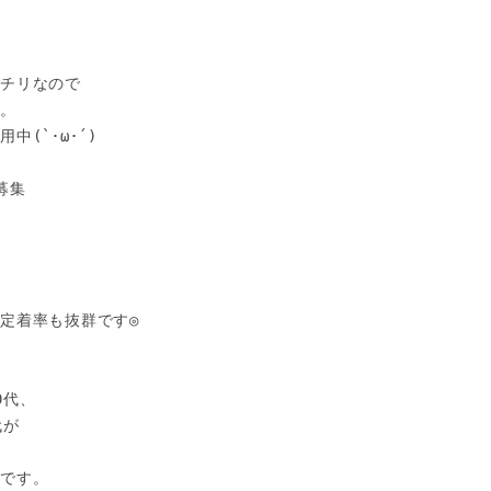


チリなので

。

(`･ω･´)

集

定着率も抜群です◎

代、

が

です。
