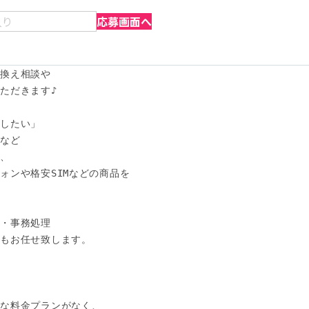
入り
応募画面へ
換え相談や

ただきます♪

したい」

など

、

ンや格安SIMなどの商品を



・事務処理

もお任せ致します。



な料金プランがなく、
